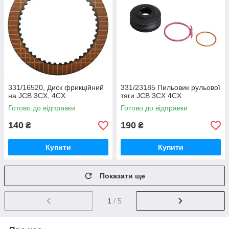
331/16520, Диск фрикційний
331/23185 Пильовик рульової
на JCB 3CX, 4CX
тяги JCB 3CX 4CX
Готово до відправки
Готово до відправки
140
190
₴
₴
Купити
Купити
Показати ще
1
/ 5