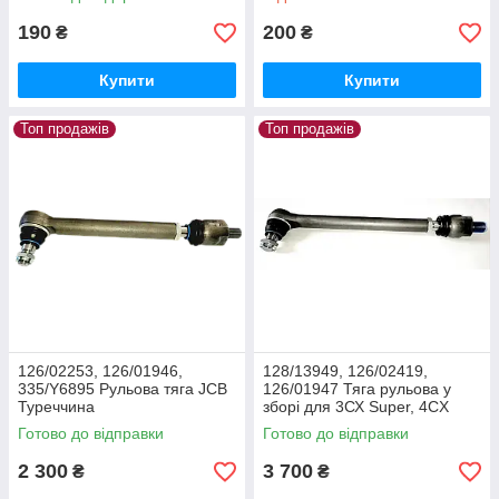
190
200
₴
₴
Купити
Купити
Топ продажів
Топ продажів
126/02253, 126/01946,
128/13949, 126/02419,
335/Y6895 Рульова тяга JCB
126/01947 Тяга рульова у
Туреччина
зборі для 3СХ Super, 4CX
5CX
Готово до відправки
Готово до відправки
2 300
3 700
₴
₴