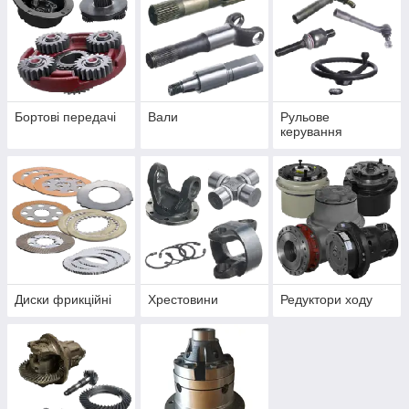
Бортові передачі
Вали
Рульове
керування
Диски фрикційні
Хрестовини
Редуктори ходу