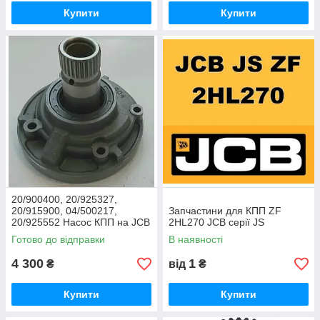
Купити
Купити
20/900400, 20/925327,
20/915900, 04/500217,
Запчастини для КПП ZF
20/925552 Насос КПП на JCB
2HL270 JCB серії JS
3CX, 4CX
Готово до відправки
В наявності
4 300
1
₴
від
₴
Купити
Купити