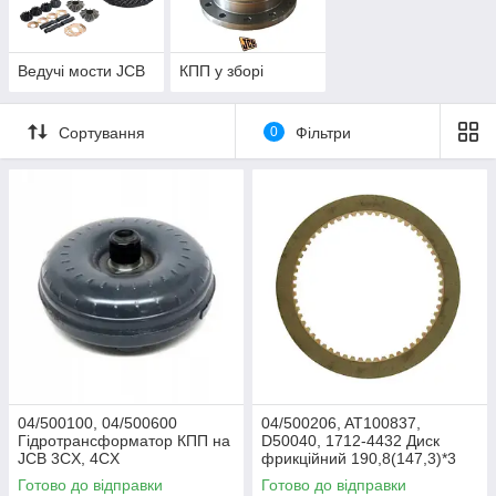
Ведучі мости JCB
КПП у зборі
Сортування
0
Фільтри
04/500100, 04/500600
04/500206, AT100837,
Гідротрансформатор КПП на
D50040, 1712-4432 Диск
JCB 3CX, 4CX
фрикційний 190,8(147,3)*3
Z=59 КПП JCB 3CX, 4CX,
Готово до відправки
Готово до відправки
5CX, 214, 215, 217