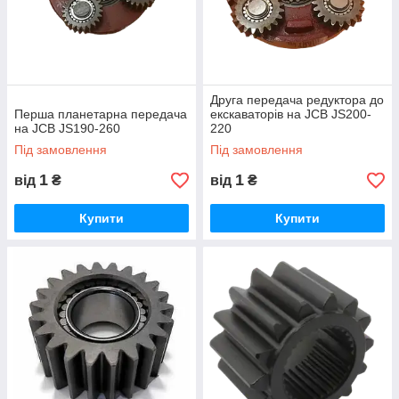
Друга передача редуктора до
Перша планетарна передача
екскаваторів на JCB JS200-
на JCB JS190-260
220
Під замовлення
Під замовлення
1
1
від
₴
від
₴
Купити
Купити