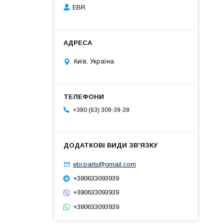
EBR
Київ, Україна
+380 (63) 309-39-39
ebr.parts@gmail.com
+380633093939
+380633093939
+380633093939