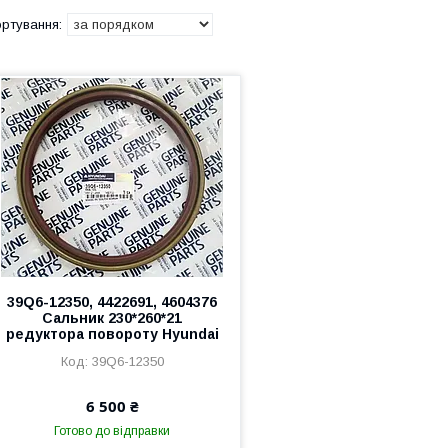
39Q6-12350, 4422691, 4604376
Сальник 230*260*21
редуктора повороту Hyundai
39Q6-12350
6 500 ₴
Готово до відправки