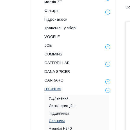
мостів ZF
Фільтри
Гідронасоси
Трансмісії у зборі
VÖGELE
JCB
CUMMINS
CATERPILLAR
DANA SPICER
СARRARO
HYUNDAI
Ущільнення
Диски фрикційні
Підшипники
Сальники
Hyundai H940