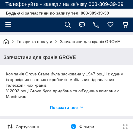
Телефонуйте - завжди на зв'язку 063-309-39-39
Будь-які запчастини по запиту тел. 063-309-39-39
Товари та послуги
Запчастини для кранів GROVE
Запчастини для кранів GROVE
Компанія Grove Crane була заснована у 1947 році і є одним
із провідних світових виробників мобільних гідравлічних
телескопічних кранів.
У 2002 році Grove була придбана та об'єднана компанією
Manitowoc.
Ми спеціалізуємося на запасних частинах Grove. Ми
Показати все
пропонуємо швидкі рішення щодо постачання запасних
частин Grove як для нових кранів Grove, так і для старих
типів кранів Grove.
Сортування
0
Фільтри
Ми можемо поставити вам широкий асортимент запчастин,