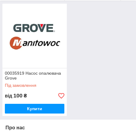
включаючи електричні деталі, двигуни, деталі двигунів, деталі
підвіски, турбокомпресори та клапани, гідравлічні насоси,
форсунки та інжекторне обладнання, ремонтні комплекти,
генератори та стартери, осі, підшипники, ремені, деталі ,
ущільнення, деталі кермового керування для старих та
сучасних типів транспортних засобів.
00035919 Насос опалювача
Grove
Під замовлення
100
від
₴
Купити
Про нас