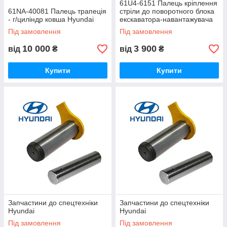
61U4-6151 Палець кріплення
61NA-40081 Палець трапеція
стріли до поворотного блока
- г/циліндр ковша Hyundai
екскаватора-навантажувача
Hyundai H940S
Під замовлення
Під замовлення
10 000
3 900
від
₴
від
₴
Купити
Купити
Запчастини до спецтехніки
Запчастини до спецтехніки
Hyundai
Hyundai
Під замовлення
Під замовлення