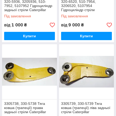
320-5936, 3205936, 510-
320-6520, 510-7954,
7952, 5107952 Гідроциліндр
3206520, 5107954
задньої стріли Caterpillar
Гідроциліндр стріли
Caterpillar
Під замовлення
Під замовлення
1 000
9 000
від
₴
від
₴
Купити
Купити
3305738, 330-5738 Тяга
3305739, 330-5739 Тяга
ковша (трапеції) права
ковша (трапеції) ліва задньої
задньої стріли Caterpillar
стріли Caterpillar