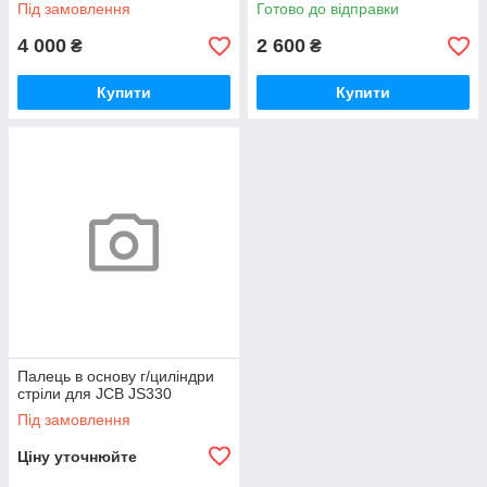
644 мм між центрами JCB
Під замовлення
Готово до відправки
4 000
2 600
₴
₴
Купити
Купити
Палець в основу г/циліндри
стріли для JCB JS330
Під замовлення
Ціну уточнюйте