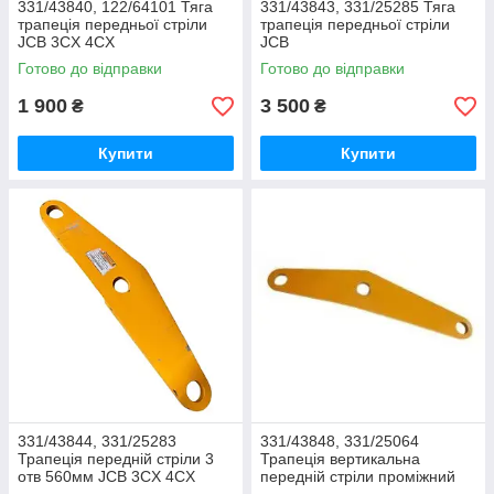
331/43840, 122/64101 Тяга
331/43843, 331/25285 Тяга
трапеція передньої стріли
трапеція передньої стріли
JCB 3CX 4CX
JCB
Готово до відправки
Готово до відправки
1 900
3 500
₴
₴
Купити
Купити
331/43844, 331/25283
331/43848, 331/25064
Трапеція передній стріли 3
Трапеція вертикальна
отв 560мм JCB 3CX 4CX
передній стріли проміжний