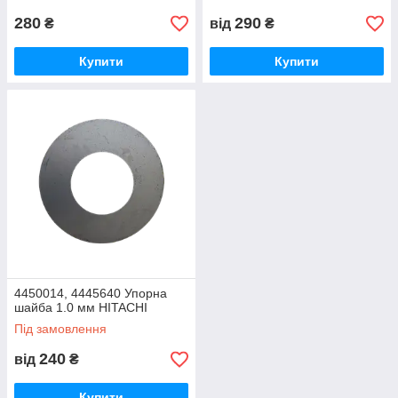
280
290
₴
від
₴
Купити
Купити
4450014, 4445640 Упорна
шайба 1.0 мм HITACHI
Під замовлення
240
від
₴
Купити