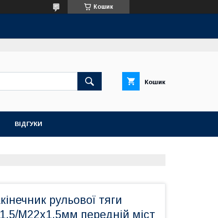
Кошик
Кошик
ВІДГУКИ
кінечник рульової тяги
1.5/М22х1.5мм передній міст