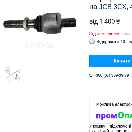
на JCB 3CX,
від
1 400 ₴
Під замовлення
Код
Відправка з 13 се
Купити
+380 (63) 309-39-39
У компанії підключені
будь-який товар не п