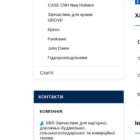
CASE CNH New Holland
Запчастини для кранів
Х
GROVE
Epiroc
Furukawa
John Deere
Гідророзподільники
Т
Статті
К
КОНТАКТИ
І
EBR Запчастини для кар'єрної,
дорожньо-будівельної,
сільськогосподарської та комерційної
техніки