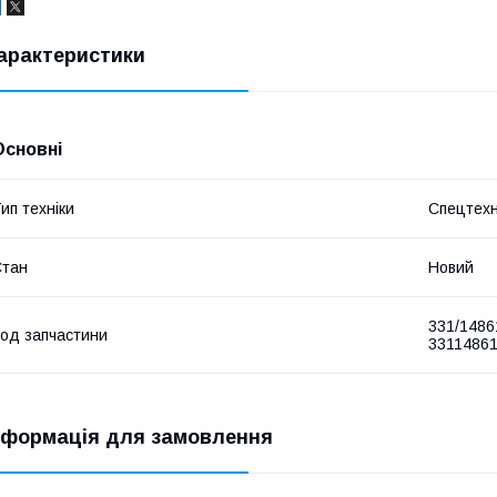
арактеристики
Основні
ип техніки
Спецтехн
Стан
Новий
331/1486
од запчастини
33114861
нформація для замовлення