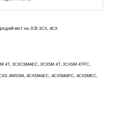
ередній міст на JCB 3CX, 4CX
SM 4T, 3CXCSMAEC, 3CXSM 4T, 3CXSM 4TPC,
4CXS-4WSSM, 4CXSMAEC, 4CXSMAPC, 4CXSMEC,