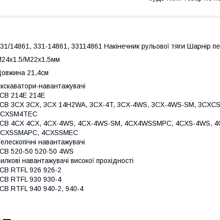
31/14861, 331-14861, 33114861 Накінечник рульової тяги Шарнір п
24х1.5/М22х1.5мм
овжина 21,4см
кскаватори-навантажувачі
CB 214E 214E
CB 3CX 3CX, 3CX 14H2WA, 3CX-4T, 3CX-4WS, 3CX-4WS-SM, 3CXC
3CXSM4TEC
JCB 4CX 4CX, 4CX-4WS, 4CX-4WS-SM, 4CX4WSSMPC, 4CXS-4WS, 
4CXSSMAPC, 4CXSSMEC
елескопічні навантажувачі
CB 520-50 520-50 4WS
илкові навантажувачі високої прохідності
CB RTFL 926 926-2
CB RTFL 930 930-4
CB RTFL 940 940-2, 940-4