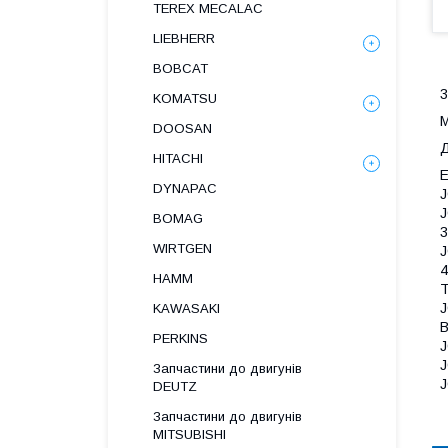
TEREX MECALAC
LIEBHERR
BOBCAT
3
KOMATSU
M
DOOSAN
Д
HITACHI
Е
DYNAPAC
J
J
BOMAG
WIRTGEN
HAMM
Т
J
KAWASAKI
В
PERKINS
J
J
Запчастини до двигунів
J
DEUTZ
Запчастини до двигунів
MITSUBISHI