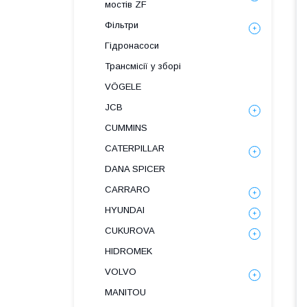
мостів ZF
Фільтри
Гідронасоси
Трансмісії у зборі
VÖGELE
JCB
CUMMINS
CATERPILLAR
DANA SPICER
СARRARO
HYUNDAI
CUKUROVA
HIDROMEK
VOLVO
MANITOU