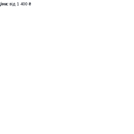
іна:
від 1 400 ₴