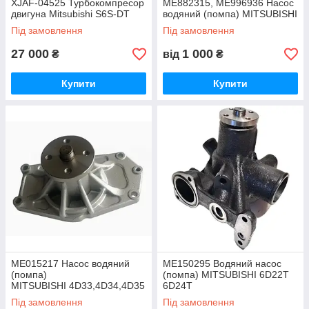
XJAF-04525 Турбокомпресор
ME882315, ME996936 Насос
двигуна Mitsubishi S6S-DT
водяний (помпа) MITSUBISHI
6D14, 6D14, 6D14, 6D15
Під замовлення
Під замовлення
27 000
1 000
₴
від
₴
Купити
Купити
ME015217 Насос водяний
ME150295 Водяний насос
(помпа)
(помпа) MITSUBISHI 6D22T
MITSUBISHI 4D33,4D34,4D35
6D24T
, 4D36
Під замовлення
Під замовлення