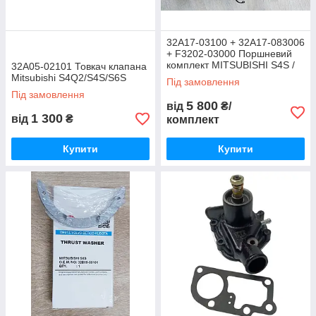
32A17-03100 + 32A17-083006
+ F3202-03000 Поршневий
комплект MITSUBISHI S4S /
32A05-02101 Товкач клапана
S6S DT-STD
Mitsubishi S4Q2/S4S/S6S
Під замовлення
Під замовлення
5 800
від
₴/
1 300
від
₴
комплект
Купити
Купити