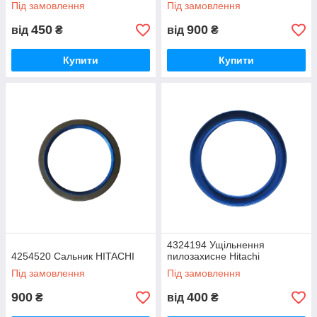
рукоять HITACHI
Під замовлення
Під замовлення
450
900
від
₴
від
₴
Купити
Купити
4324194 Ущільнення
4254520 Сальник HITACHI
пилозахисне Hitachi
Під замовлення
Під замовлення
900
400
₴
від
₴