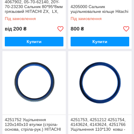
4067902, 05-70-62140, 20Y-
70-23230 Сальник 80*95*8мм
4205000 Сальник
грязьовий HITACHI ZX, LX,
ущільнювальне кільце Hitachi
ZW
Під замовлення
Під замовлення
200
800
від
₴
₴
Купити
Купити
4251752 Ущільнення
4251753, 4251212 4251754,
120x140x10 втулки (стріла-
4143624, 4143624, 4251766
основа, стріла-рук.) HITACHI
Ущільнення 110*130 ковш -