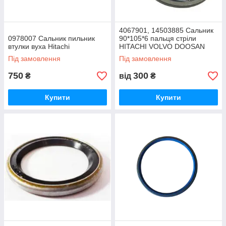
4067901, 14503885 Сальник
0978007 Сальник пильник
90*105*6 пальця стріли
втулки вуха Hitachi
HITACHI VOLVO DOOSAN
HYUNDAI Komatsu
Під замовлення
Під замовлення
750
300
₴
від
₴
Купити
Купити