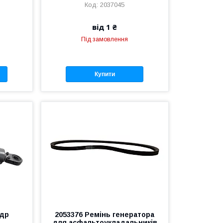
2037045
від 1 ₴
Під замовлення
Купити
ндр
2053376 Ремінь генератора
для асфальтоукладальників