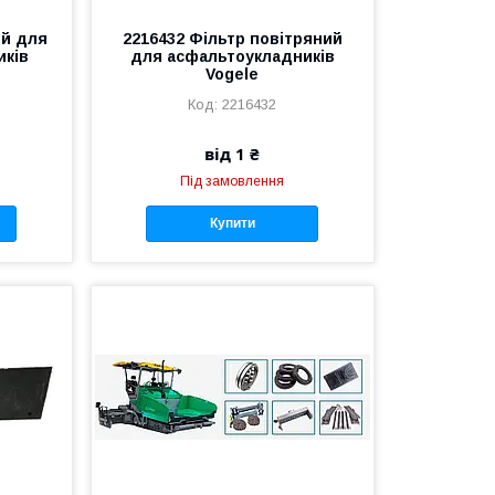
ий для
2216432 Фільтр повітряний
иків
для асфальтоукладників
Vogele
2216432
від 1 ₴
Під замовлення
Купити