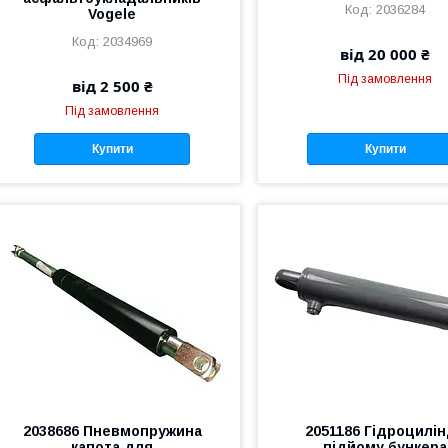
2036284
Vogele
2034969
від 20 000 ₴
Під замовлення
від 2 500 ₴
Під замовлення
Купити
Купити
2038686 Пневмопружина
2051186 Гідроцилі
капота для
підйому бункера