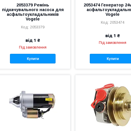
2053379 Ремінь
2053474 Генератор 24
підкачувального насоса для
асфальтоукладальн
асфальтоукладальників
Vogele
Vogele
2053474
2053379
від 1 ₴
від 1 ₴
Під замовлення
Під замовлення
Купити
Купити