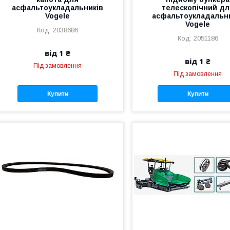
асфальтоукладальників
телескопічний дл
Vogele
асфальтоукладальн
Vogele
2038686
2051186
від 1 ₴
від 1 ₴
Під замовлення
Під замовлення
Купити
Купити