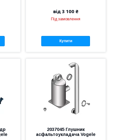
від 3 100 ₴
Під замовлення
Купити
ндр
2037045 Глушник
gele
асфальтоукладача Vogele