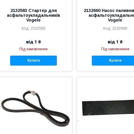
2132583 Стартер для
2132660 Насос паливн
асфальтоукладальників
асфальтоукладальн
Vogele
Vogele
2132583
2132660
від 1 ₴
від 1 ₴
Під замовлення
Під замовлення
Купити
Купити