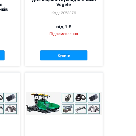
я
Vogele
иків
2053376
від 1 ₴
Під замовлення
Купити