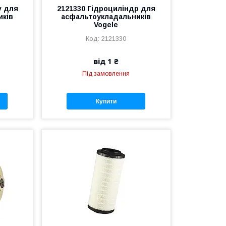
v для
2121330 Гідроциліндр для
иків
асфальтоукладальників
Vogele
2121330
від 1 ₴
Під замовлення
Купити