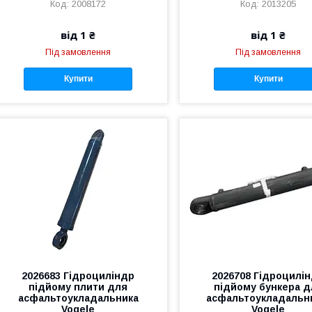
2008172
2013205
від 1 ₴
від 1 ₴
Під замовлення
Під замовлення
Купити
Купити
2026683 Гідроциліндр
2026708 Гідроцилі
підйому плити для
підйому бункера д
асфальтоукладальника
асфальтоукладальн
Vogele
Vogele