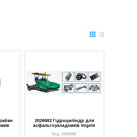
рабан
2026682 Гідроциліндр для
иків
асфальтоукладників Vogele
2026682