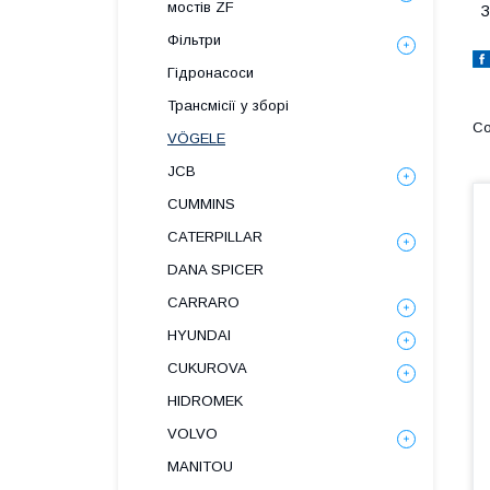
мостів ZF
З
Фільтри
Гідронасоси
Трансмісії у зборі
VÖGELE
JCB
CUMMINS
CATERPILLAR
DANA SPICER
СARRARO
HYUNDAI
CUKUROVA
HIDROMEK
VOLVO
MANITOU