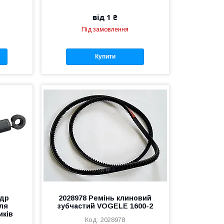
від 1 ₴
Під замовлення
Купити
ндр
2028978 Ремінь клиновий
ля
зубчастий VOGELE 1600-2
иків
2028978