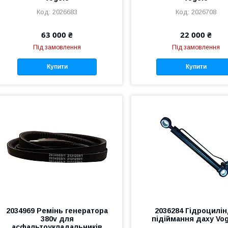
2026683
2026708
63 000 ₴
22 000 ₴
Під замовлення
Під замовлення
Купити
Купити
2034969 Ремінь генератора
2036284 Гідроцилі
380v для
підіймання даху Vo
асфальтоукладальників