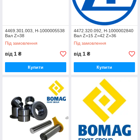
4469.301.003, H-1000005538
4472.320.092, H-1000002840
Вал Z=38
Вал Z=15 Z=42 Z=36
Під замовлення
Під замовлення
1
1
від
₴
від
₴
Купити
Купити