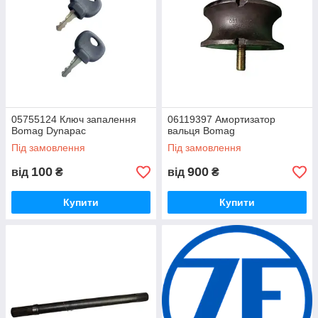
05755124 Ключ запалення
06119397 Амортизатор
Bomag Dynapac
вальця Bomag
Під замовлення
Під замовлення
100
900
від
₴
від
₴
Купити
Купити