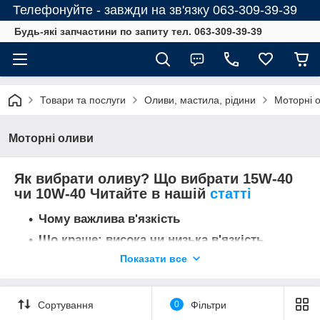
Телефонуйте - завжди на зв'язку 063-309-39-39
Будь-які запчастини по запиту тел. 063-309-39-39
Товари та послуги
Оливи, мастила, рідини
Моторні 
Моторні оливи
Як вибрати оливу? Що вибрати 15W-40
чи 10W-40 Читайте в нашій
статті
Чому важлива в'язкість
Що краще: висока чи низька в'язкість
Показати все
Про що говорить маркування оливи по
SAE
Що вибрати 15W-40 або 10W-40?
Сортування
0
Фільтри
Чи можна змішувати оливи