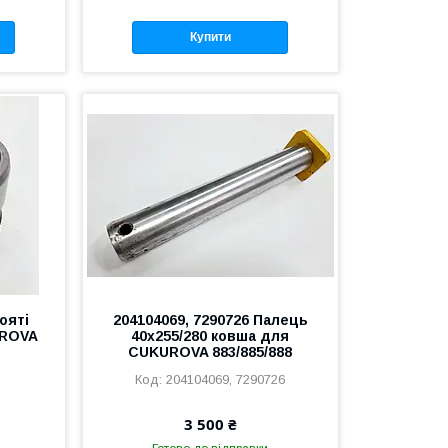
Купити
ояті
204104069, 7290726 Палець
UROVA
40х255/280 ковша для
CUKUROVA 883/885/888
204104069, 7290726
3 500 ₴