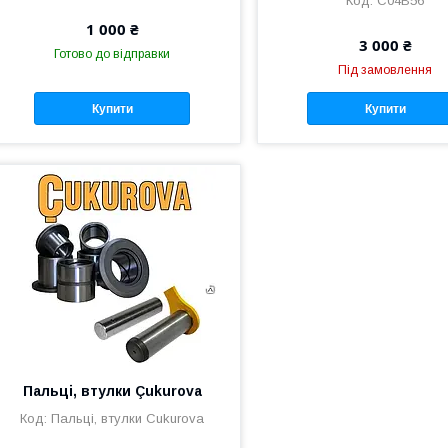
C04B56
1 000 ₴
3 000 ₴
Готово до відправки
Під замовлення
Купити
Купити
Пальці, втулки Çukurova
Пальці, втулки Cukurova