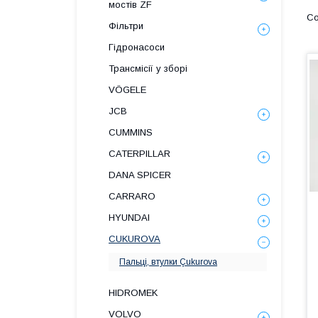
мостів ZF
Фільтри
Гідронасоси
Трансмісії у зборі
VÖGELE
JCB
CUMMINS
CATERPILLAR
DANA SPICER
СARRARO
HYUNDAI
CUKUROVA
Пальці, втулки Çukurova
HIDROMEK
VOLVO