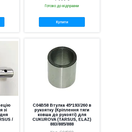
Готово до відправки
Купити
пецію
C04B58 Втулка 45*193/260 в
я зі
рукоятку (Кріплення тяги
адня
ковша до рукояті) для
RSUS /
CUKUROVA (TARSUS, ELAZ)
883/885/888