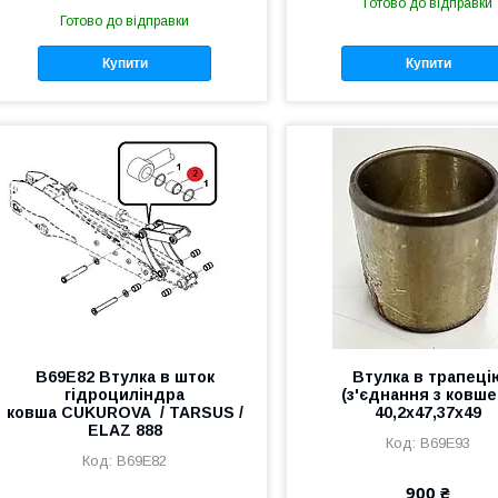
Готово до відправки
Готово до відправки
Купити
Купити
B69E82 Втулка в шток
Втулка в трапеці
гідроциліндра
(з'єднання з ковше
ковша CUKUROVA / TARSUS /
40,2х47,37х49
ELAZ 888
B69E93
B69E82
900 ₴