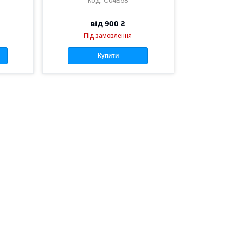
C04B58
від 900 ₴
Під замовлення
Купити