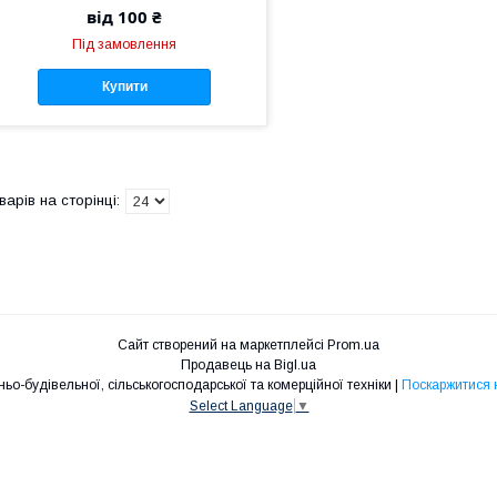
від 100 ₴
Під замовлення
Купити
Сайт створений на маркетплейсі
Prom.ua
Продавець на Bigl.ua
EBR Запчастини для кар'єрної, дорожньо-будівельної, сільськогосподарської та комерційної техніки |
Поскаржитися 
Select Language
▼