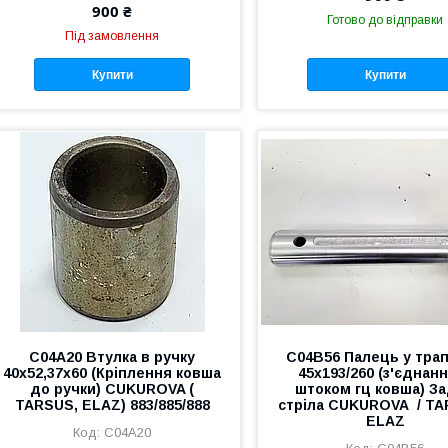
900 ₴
Готово до відправки
Під замовлення
Купити
Купити
C04A20 Втулка в ручку
C04B56 Палець у тра
40х52,37х60 (Кріплення ковша
45х193/260 (з'єднанн
до ручки) CUKUROVA (
штоком гц ковша) З
TARSUS, ELAZ) 883/885/888
стріла CUKUROVA / TA
ELAZ
C04A20