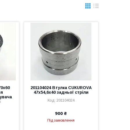
70х60
201104024 Втулка CUКURОVА
ля
47х54,6х40 задньої стріли
увача
201104024
5
900 ₴
Під замовлення