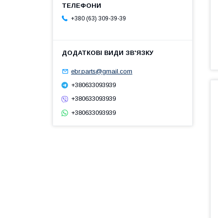
+380 (63) 309-39-39
ebr.parts@gmail.com
+380633093939
+380633093939
+380633093939