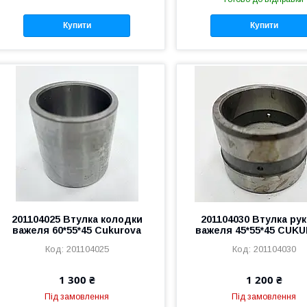
Купити
Купити
201104025 Втулка колодки
201104030 Втулка рук
важеля 60*55*45 Cukurova
важеля 45*55*45 CUK
201104025
201104030
1 300 ₴
1 200 ₴
Під замовлення
Під замовлення