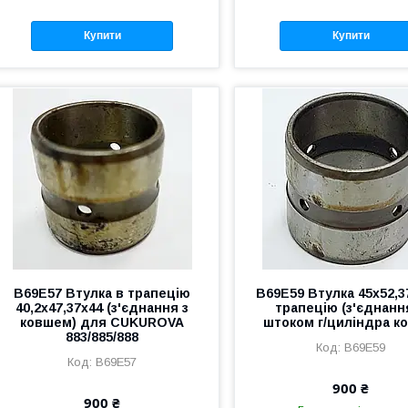
Купити
Купити
B69E57 Втулка в трапецію
B69E59 Втулка 45x52,3
40,2х47,37х44 (з'єднання з
трапецію (з'єднання
ковшем) для CUKUROVA
штоком г/циліндра к
883/885/888
B69E59
B69E57
900 ₴
900 ₴