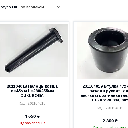
201104018 Палець ковша
201104019 Втулка 47х
d=45мм L=280/255мм
важеля рукояті д
CUКURОВА
екскаватора-навантаж
Cukurova 884, 88
201104018
201104019
4 650 ₴
2 800 ₴
Під замовлення
Готово до відправки