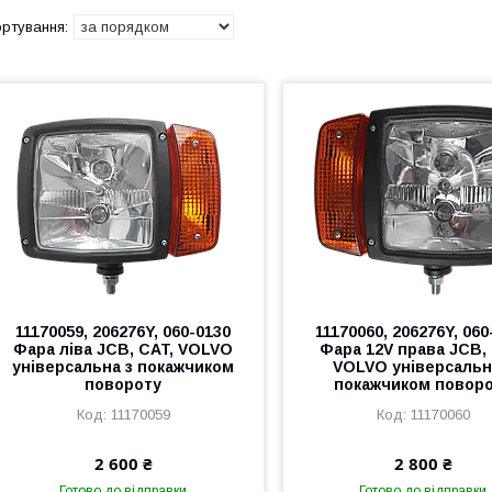
11170059, 206276Y, 060-0130
11170060, 206276Y, 060
Фара ліва JCB, CAT, VOLVO
Фара 12V права JCB,
універсальна з покажчиком
VOLVO універсальн
повороту
покажчиком повор
11170059
11170060
2 600 ₴
2 800 ₴
Готово до відправки
Готово до відправки