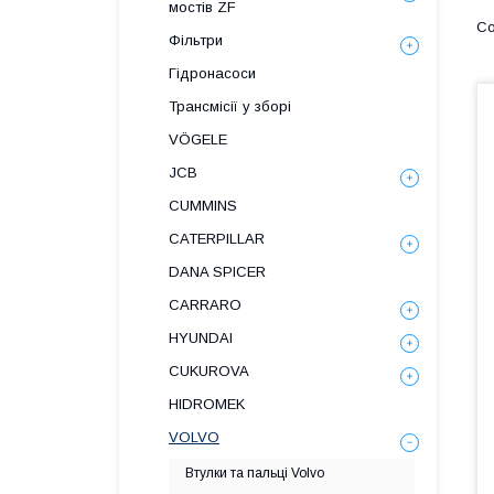
мостів ZF
Фільтри
Гідронасоси
Трансмісії у зборі
VÖGELE
JCB
CUMMINS
CATERPILLAR
DANA SPICER
СARRARO
HYUNDAI
CUKUROVA
HIDROMEK
VOLVO
Втулки та пальці Volvo