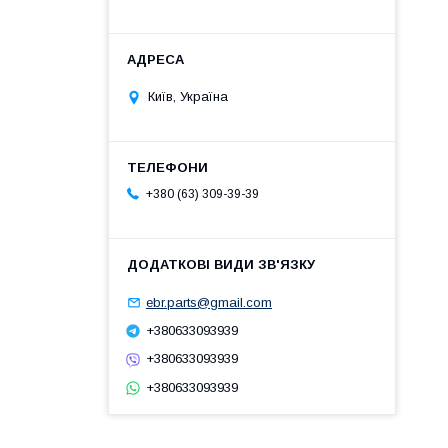
Київ, Україна
+380 (63) 309-39-39
ebr.parts@gmail.com
+380633093939
+380633093939
+380633093939