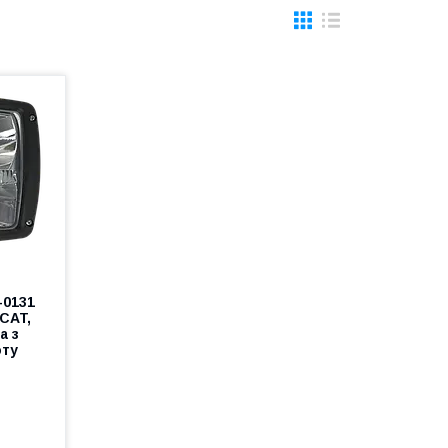
-0131
 CAT,
а з
оту