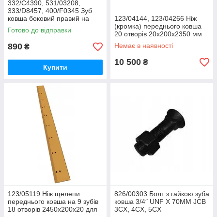
332/C4390, 531/03208,
333/D8457, 400/F0345 Зуб
ковша боковий правий на
123/04144, 123/04266 Ніж
JCB 3CX, 4CX
(кромка) переднього ковша
Готово до відправки
20 отворів 20x200x2350 мм
для JCB 3CX, 3CX Super, 4CX
890
Немає в наявності
₴
10 500
₴
Купити
123/05119 Ніж щелепи
826/00303 Болт з гайкою зуба
переднього ковша на 9 зубів
ковша 3/4″ UNF X 70MM JCB
18 отворів 2450х200х20 для
3CX, 4CX, 5CX