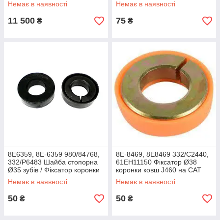
JCB 3CX 4CX
Немає в наявності
Немає в наявності
11 500
75
₴
₴
8E6359, 8E-6359 980/84768,
8E-8469, 8E8469 332/C2440,
332/P6483 Шайба стопорна
61EH11150 Фіксатор Ø38
Ø35 зубів / Фіксатор коронки
коронки ковш J460 на CAT
ковша JCB CAT
JCB JS305LC
Немає в наявності
Немає в наявності
50
50
₴
₴