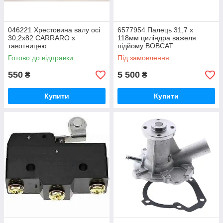
046221 Хрестовина валу осі
6577954 Палець 31,7 х
30,2х82 CARRARO з
118мм циліндра важеля
тавотницею
підйому BOBCAT
Готово до відправки
Під замовлення
550
5 500
₴
₴
Купити
Купити