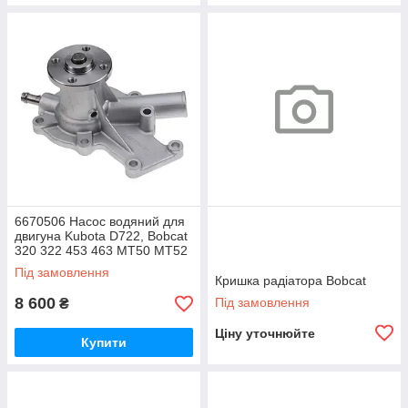
6670506 Насос водяний для
двигуна Kubota D722, Bobcat
320 322 453 463 MT50 MT52
Під замовлення
Кришка радіатора Bobcat
8 600
Під замовлення
₴
Ціну уточнюйте
Купити