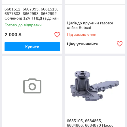
6681512, 6667993, 6681513,
6577503, 6662993, 6662992
Соленоїд 12V ТНВД (відсікач
палива) Bobcat KUBOTA
Циліндр пружини газової
Готово до відправки
стійки Bobcat
2 000
Під замовлення
₴
Ціну уточнюйте
Купити
6685105, 6684865,
6684866, 6684870 Насос