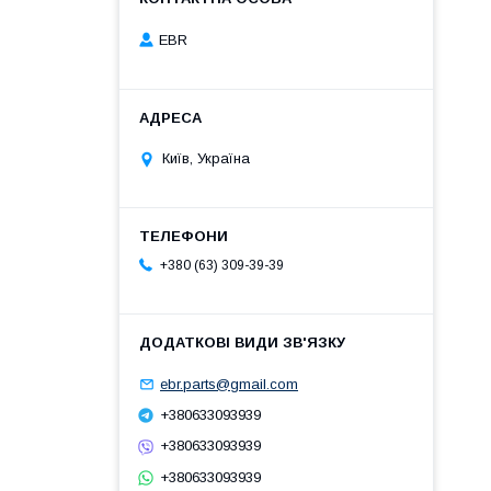
EBR
Київ, Україна
+380 (63) 309-39-39
ebr.parts@gmail.com
+380633093939
+380633093939
+380633093939