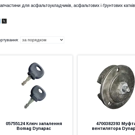
апчастини для асфальтоукладчиків, асфальтових і ґрунтових катк
05755124 Ключ запалення
4700382393 Муфт
Bomag Dynapac
вентилятора Dyna