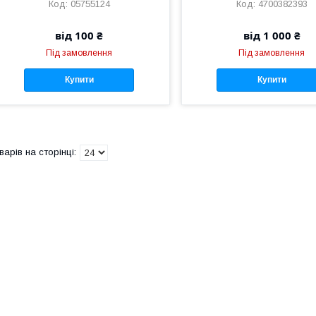
05755124
4700382393
від 100 ₴
від 1 000 ₴
Під замовлення
Під замовлення
Купити
Купити