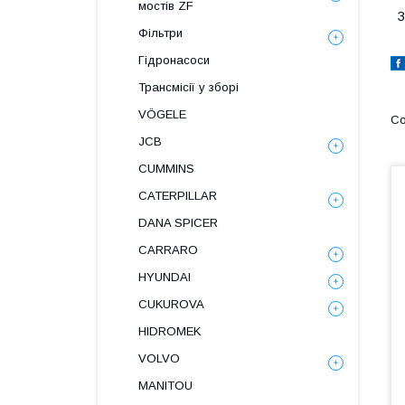
мостів ZF
З
Фільтри
Гідронасоси
Трансмісії у зборі
VÖGELE
JCB
CUMMINS
CATERPILLAR
DANA SPICER
СARRARO
HYUNDAI
CUKUROVA
HIDROMEK
VOLVO
MANITOU