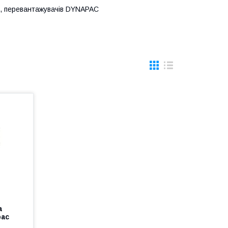
ів, перевантажувачів DYNAPAC
а
pac