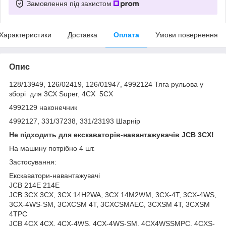
Замовлення під захистом
Характеристики
Доставка
Оплата
Умови повернення
Опис
128/13949, 126/02419, 126/01947, 4992124 Тяга рульова у
зборі для 3СХ Super, 4CX 5CX
4992129 наконечник
4992127, 331/37238, 331/23193 Шарнір
Не підходить для екскаваторів-навантажувачів JCB 3CX!
На машину потрібно 4 шт.
Застосування:
Екскаватори-навантажувачі
JCB 214E 214E
JCB 3CX 3CX, 3CX 14H2WA, 3CX 14M2WM, 3CX-4T, 3CX-4WS,
3CX-4WS-SM, 3CXCSM 4T, 3CXCSMAEC, 3CXSM 4T, 3CXSM
4TPC
JCB 4CX 4CX, 4CX-4WS, 4CX-4WS-SM, 4CX4WSSMPC, 4CXS-