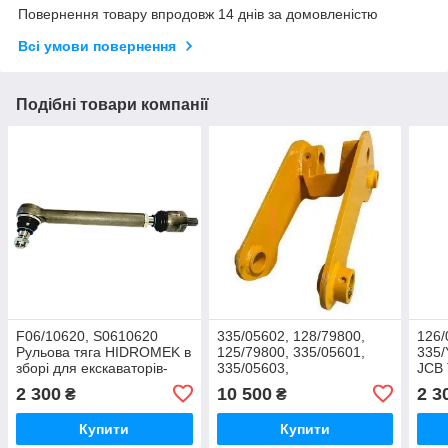
Повернення товару впродовж 14 днів за домовленістю
Всі умови повернення
Подібні товари компанії
F06/10620, S0610620
335/05602, 128/79800,
126/
Рульова тяга HIDROMEK в
125/79800, 335/05601,
335/
зборі для екскаваторів-
335/05603,
JCB 
навантажувачів Hidromek
335/05604 Бумеранг (тяга)
2 300
10 500
2 3
₴
₴
заднього ковша для JCB
3CX, 3CX Super, 4CX
Купити
Купити