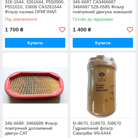
326-1644, 3261644, P550900,
346-6687 CA3466687
P551010, 33606 CA3261644
3466687 528-0585 Фільтр
Фільтр палива ОРИГІНАЛ
повітряний двигуна зовнішній
CAT/CATERPILLAR
CAT
Під замовлення
Готово до відправки
1 700
1 400
₴
₴
Купити
Купити
346-6688, 3466688 Фільтр
5I-8670, 518670, 5I8670
повітряний допоміжний
Гідравлічний фільтр
двигун CAT
Caterpillar 6N-6444