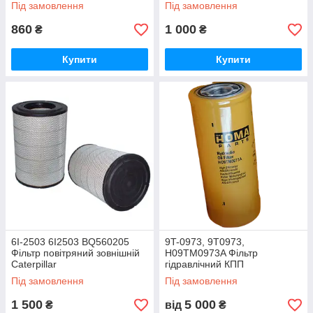
Під замовлення
Під замовлення
860
1 000
₴
₴
Купити
Купити
6I-2503 6I2503 BQ560205
9T-0973, 9T0973,
Фільтр повітряний зовнішній
H09TM0973A Фільтр
Caterpillar
гідравлічний КПП
накручуючий CATERPILLAR
Під замовлення
Під замовлення
(КОД: 9T0973)
1 500
5 000
₴
від
₴