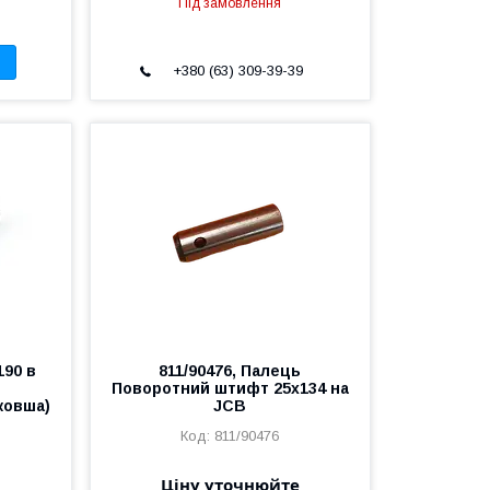
Під замовлення
+380 (63) 309-39-39
190 в
811/90476, Палець
Поворотний штифт 25х134 на
ковша)
JCB
811/90476
Ціну уточнюйте