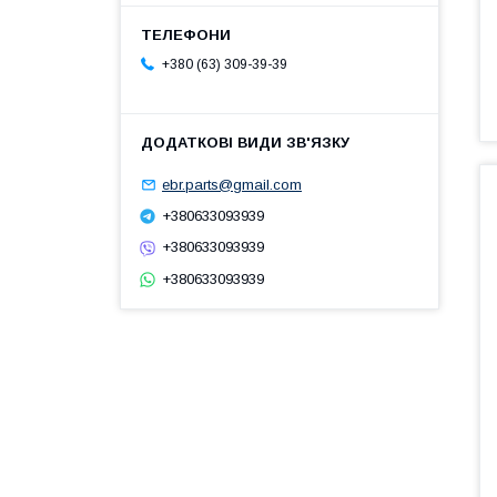
+380 (63) 309-39-39
ebr.parts@gmail.com
+380633093939
+380633093939
+380633093939