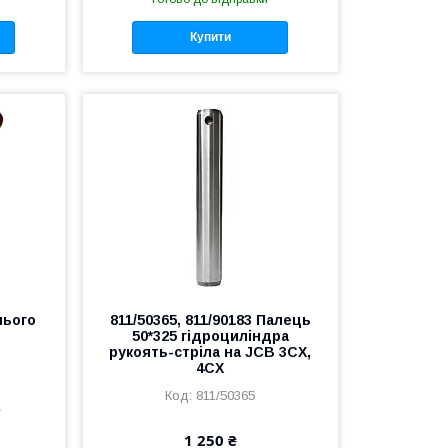
Купити
нього
811/50365, 811/90183 Палець
50*325 гідроциліндра
рукоять-стріла на JCB 3CX,
4CX
811/50365
е
1 250 ₴