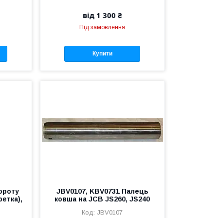
від 1 300 ₴
Під замовлення
Купити
вороту
JBV0107, KBV0731 Палець
ретка),
ковша на JCB JS260, JS240
JBV0107