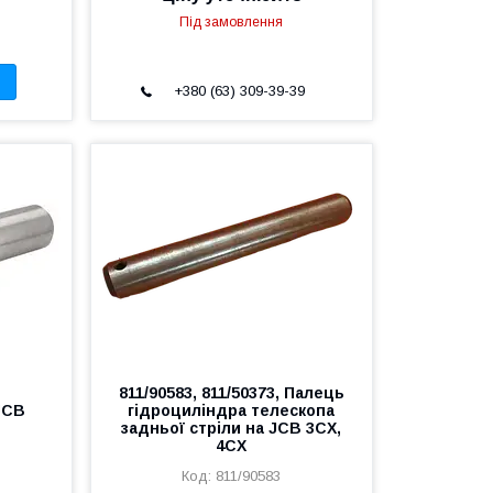
Під замовлення
+380 (63) 309-39-39
ь
811/90583, 811/50373, Палець
JCB
гідроциліндра телескопа
задньої стріли на JCB 3CX,
4CX
811/90583