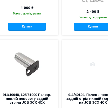
811/90701
1 000 ₴
2 400 ₴
Готово до відправки
Готово до відправки
Купити
Купити
911/40048, 125/81000 Палець
911/40104, Палець по
нижній повороту задній
задній стріл нижній (ка
стріли JCB 3CX 4CX
на JCB 3CX 4CX