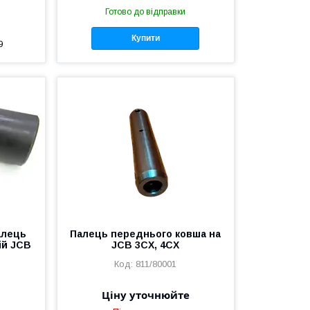
Готово до відправки
Купити
9
Палець
Палець переднього ковша на
ій JCB
JCB 3CX, 4CX
811/80001
Ціну уточнюйте