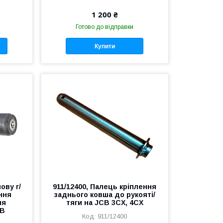
1 200 ₴
Готово до відправки
Купити
ову г/
911/12400, Палець кріплення
ння
заднього ковша до рукояті/
ля
тяги на JCB 3CX, 4CX
CB
911/12400