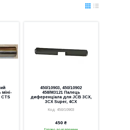
ний
450/10903, 450/10902
 міні-
458/M3121 Палець
6 CTS
диференціала для JCB 3CX,
3CX Super, 4CX
450/10903
450 ₴
Готово до відправки