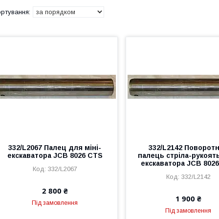
332/L2067 Палец для міні-
332/L2142 Поворот
екскаватора JCB 8026 CTS
палець стріла-рукоять
екскаватора JCB 802
332/L2067
332/L2142
2 800 ₴
1 900 ₴
Під замовлення
Під замовлення