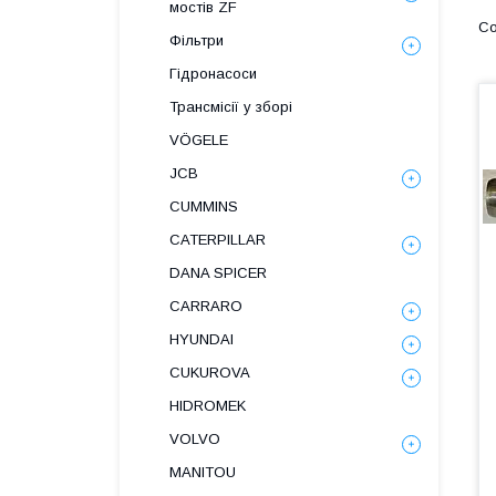
мостів ZF
Фільтри
Гідронасоси
Трансмісії у зборі
VÖGELE
JCB
CUMMINS
CATERPILLAR
DANA SPICER
СARRARO
HYUNDAI
CUKUROVA
HIDROMEK
VOLVO
MANITOU