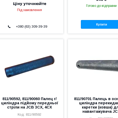
Ціну уточнюйте
Готово до відправки
Під замовлення
Купити
+380 (63) 309-39-39
811/90592, 811/90060 Палец г/
811/90701 Палець в осн
циліндра підйому передньої
циліндра перекида
стріли на JCB 3CX, 4CX
каретки (ковша) д
навантажувача J
811/90592