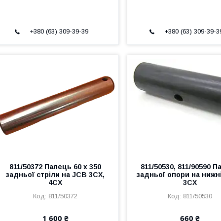
+380 (63) 309-39-39
+380 (63) 309-39-3
811/50372 Палець 60 x 350
811/50530, 811/90590 
задньої стріли на JCB 3CX,
задньої опори на нижн
4CX
3CX
811/50372
811/50530
1 600 ₴
660 ₴