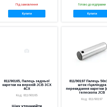
Під замовлення
Готово до відправки
Купити
Купити
811/90165, Палець задньої
811/90197 Палець 50x
каретки на верхній JCB 3CX
шток г/циліндра
4CX
перекидання каретки (
телескопа JCB
811/90165
811/90197
Ціну уточнюйте