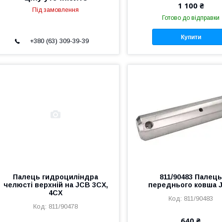
1 100 ₴
Під замовлення
Готово до відправки
Купити
+380 (63) 309-39-39
Палець гидроциліндра
811/90483 Палец
челюсті верхній на JCB 3CX,
переднього ковша 
4CX
811/90483
811/90478
640 ₴