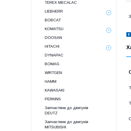
TEREX MECALAC
LIEBHERR
3
BOBCAT
KOMATSU
DOOSAN
HITACHI
Х
DYNAPAC
BOMAG
WIRTGEN
HAMM
Т
KAWASAKI
PERKINS
Т
Запчастини до двигунів
DEUTZ
Запчастини до двигунів
MITSUBISHI