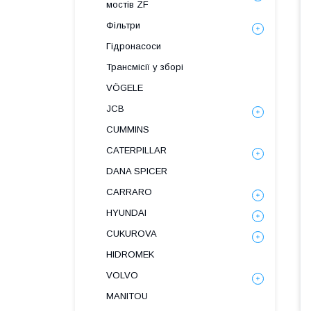
мостів ZF
Фільтри
Гідронасоси
Трансмісії у зборі
VÖGELE
JCB
CUMMINS
CATERPILLAR
DANA SPICER
СARRARO
HYUNDAI
CUKUROVA
HIDROMEK
VOLVO
MANITOU