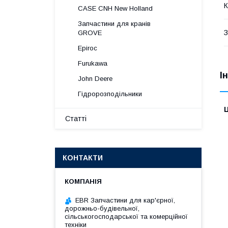
К
CASE CNH New Holland
Запчастини для кранів
З
GROVE
Epiroc
Furukawa
І
John Deere
Гідророзподільники
Ц
Статті
КОНТАКТИ
EBR Запчастини для кар'єрної,
дорожньо-будівельної,
сільськогосподарської та комерційної
техніки