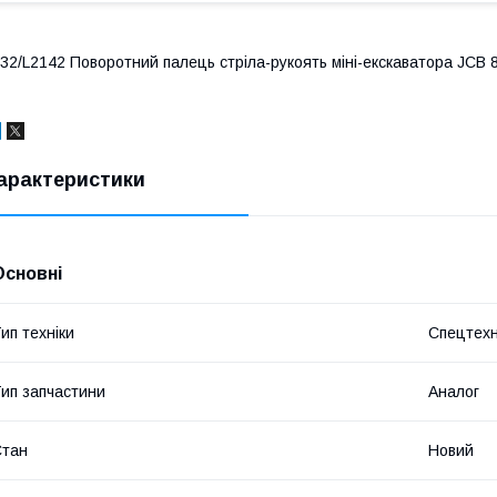
32/L2142 Поворотний палець стріла-рукоять міні-екскаватора JCB
арактеристики
Основні
ип техніки
Спецтехн
ип запчастини
Аналог
Стан
Новий