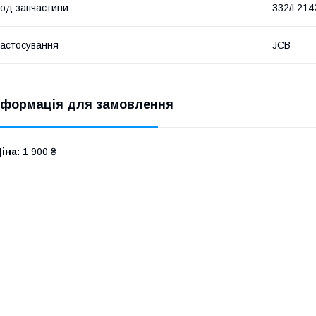
од запчастини
332/L214
астосування
JCB
нформація для замовлення
іна:
1 900 ₴