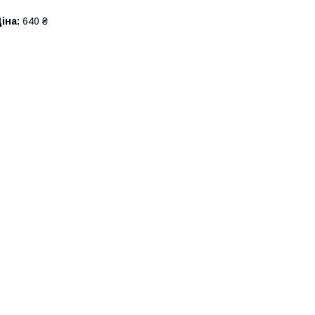
іна:
640 ₴