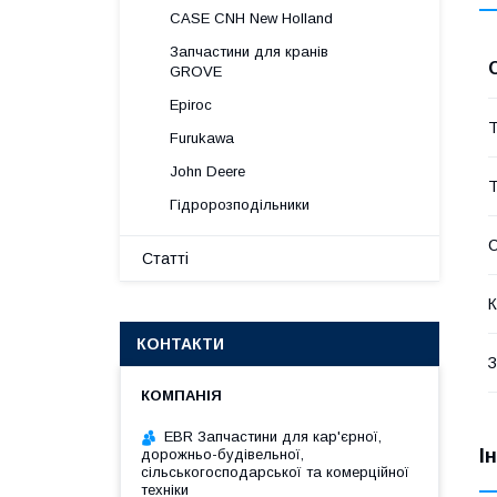
CASE CNH New Holland
Запчастини для кранів
GROVE
Epiroc
Т
Furukawa
John Deere
Т
Гідророзподільники
Статті
К
КОНТАКТИ
З
EBR Запчастини для кар'єрної,
І
дорожньо-будівельної,
сільськогосподарської та комерційної
техніки