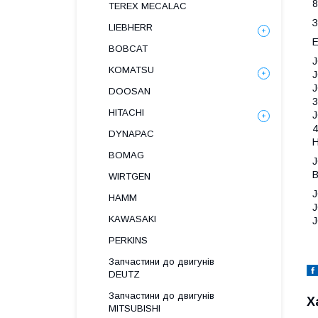
8
TEREX MECALAC
З
LIEBHERR
Е
BOBCAT
J
KOMATSU
J
J
DOOSAN
HITACHI
DYNAPAC
Н
BOMAG
J
В
WIRTGEN
J
HAMM
J
KAWASAKI
J
PERKINS
Запчастини до двигунів
DEUTZ
Запчастини до двигунів
Х
MITSUBISHI