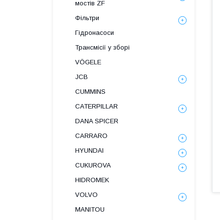
мостів ZF
Фільтри
Гідронасоси
Трансмісії у зборі
VÖGELE
JCB
CUMMINS
CATERPILLAR
DANA SPICER
СARRARO
HYUNDAI
CUKUROVA
HIDROMEK
VOLVO
MANITOU