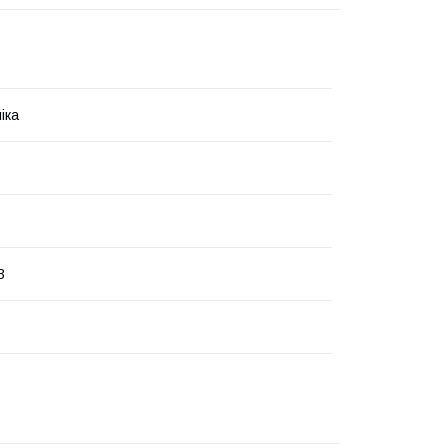
іка
3