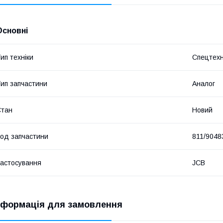
Основні
ип техніки
Спецтехн
ип запчастини
Аналог
Стан
Новий
од запчастини
811/9048
астосування
JCB
нформація для замовлення