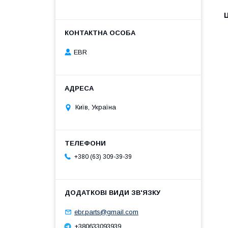
Ц
EBR
Київ, Україна
+380 (63) 309-39-39
ebr.parts@gmail.com
+380633093939