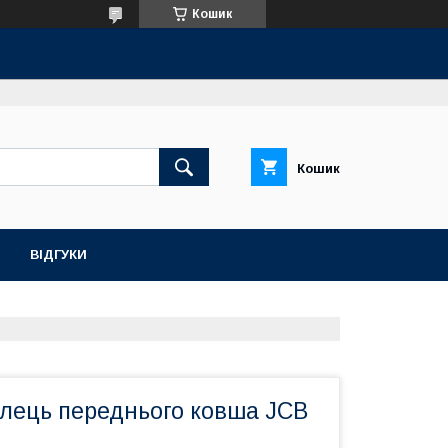
Кошик
Кошик
ВІДГУКИ
алець переднього ковша JCB