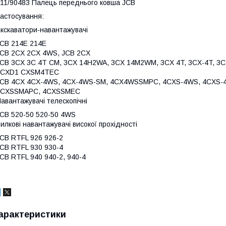
11/90483 Палець переднього ковша JCB
астосування:
кскаватори-навантажувачі
CB 214E 214E
CB 2CX 2CX 4WS, JCB 2CX
CB 3CX 3C 4T CM, 3CX 14H2WA, 3CX 14M2WM, 3CX 4T, 3CX-4T, 
3CXD1 CXSM4TEC
JCB 4CX 4CX-4WS, 4CX-4WS-SM, 4CX4WSSMPC, 4CXS-4WS, 4CXS
4CXSSMAPC, 4CXSSMEC
авантажувачі телескопічні
CB 520-50 520-50 4WS
илкові навантажувачі високої прохідності
CB RTFL 926 926-2
CB RTFL 930 930-4
CB RTFL 940 940-2, 940-4
арактеристики