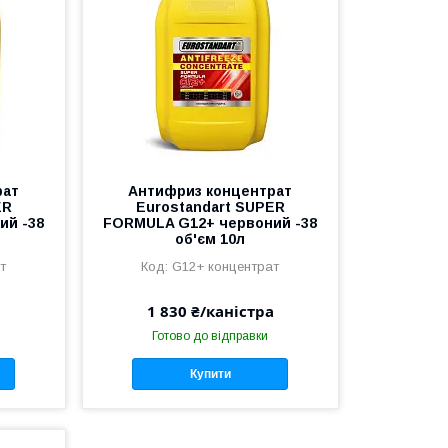
рат
Антифриз концентрат
ER
Eurostandart SUPER
ий -38
FORMULA G12+ червоний -38
об'єм 10л
т
G12+ концентрат
а
1 830 ₴/каністра
Готово до відправки
Купити