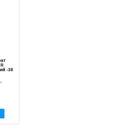
рат
ER
ий -38
т
а