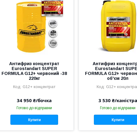
Антифриз концентрат
Антифриз концент
Eurostandart SUPER
Eurostandart SUP
FORMULA G12+ червоний -38
FORMULA G12+ червон
220кг
об'єм 20л
G12+ концентрат
G12+ концентра
34 950 ₴/бочка
3 530 ₴/каністр
Готово до відправки
Готово до відправки
Купити
Купити