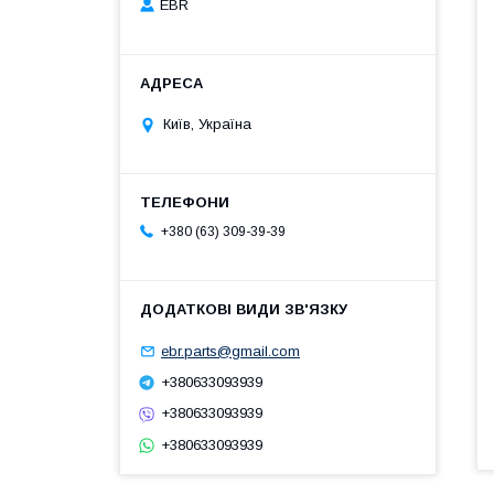
EBR
Київ, Україна
+380 (63) 309-39-39
ebr.parts@gmail.com
+380633093939
+380633093939
+380633093939