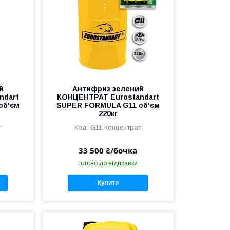
й
Антифриз зелений
ndart
КОНЦЕНТРАТ Eurostandart
об'єм
SUPER FORMULA G11 об'єм
220кг
т
G11 Концентрат
а
33 500 ₴/бочка
Готово до відправки
Купити