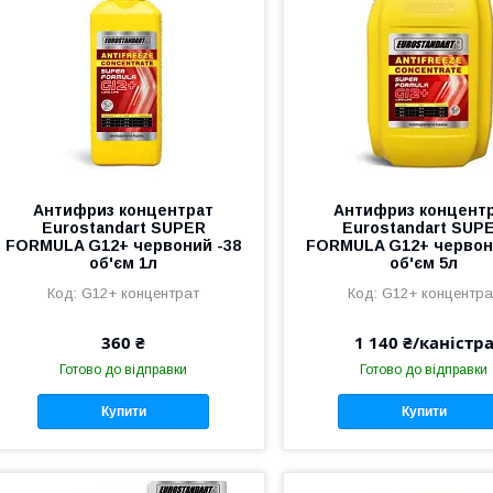
Антифриз концентрат
Антифриз концент
Eurostandart SUPER
Eurostandart SUP
FORMULA G12+ червоний -38
FORMULA G12+ червон
об'єм 1л
об'єм 5л
G12+ концентрат
G12+ концентра
360 ₴
1 140 ₴/каністр
Готово до відправки
Готово до відправки
Купити
Купити