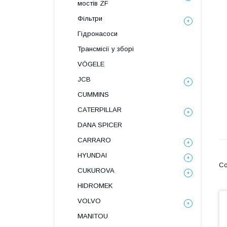
мостів ZF
Фільтри
Гідронасоси
Трансмісії у зборі
VÖGELE
JCB
CUMMINS
CATERPILLAR
DANA SPICER
СARRARO
HYUNDAI
CUKUROVA
HIDROMEK
VOLVO
MANITOU