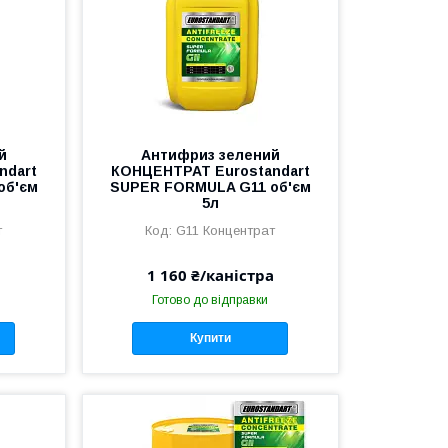
й
Антифриз зелений
ndart
КОНЦЕНТРАТ Eurostandart
об'єм
SUPER FORMULA G11 об'єм
5л
т
G11 Концентрат
1 160 ₴/каністра
Готово до відправки
Купити