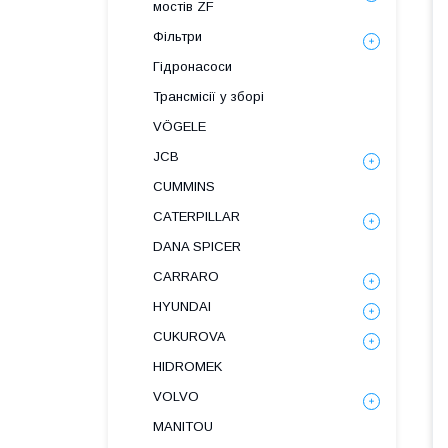
мостів ZF
Фільтри
Гідронасоси
Трансмісії у зборі
VÖGELE
JCB
CUMMINS
CATERPILLAR
DANA SPICER
СARRARO
HYUNDAI
CUKUROVA
HIDROMEK
VOLVO
MANITOU