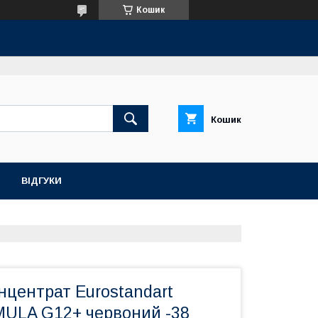
Кошик
Кошик
ВІДГУКИ
нцентрат Eurostandart
ULA G12+ червоний -38