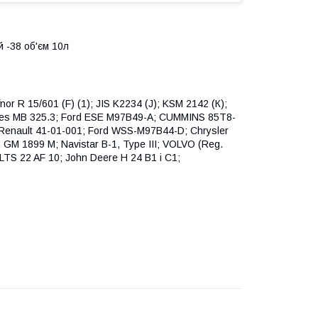
-38 об'єм 10л
or R 15/601 (F) (1); JIS K2234 (J); KSM 2142 (К);
edes MB 325.3; Ford ESE M97B49-A; CUMMINS 85T8-
 Renault 41-01-001; Ford WSS-M97B44-D; Chrysler
 1899 M; Navistar B-1, Type III; VOLVO (Reg.
TS 22 AF 10; John Deere H 24 B1 і C1;