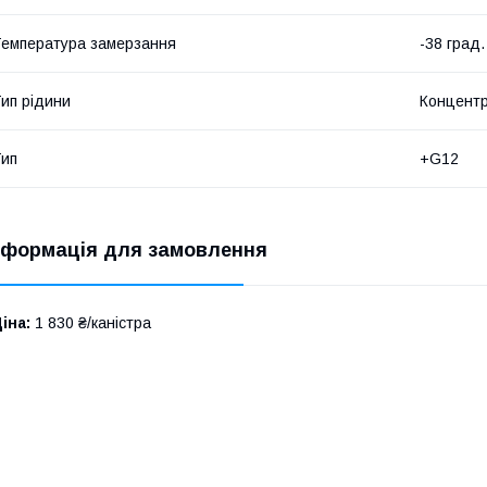
емпература замерзання
-38 град.
ип рідини
Концент
ип
+G12
нформація для замовлення
іна:
1 830 ₴/каністра