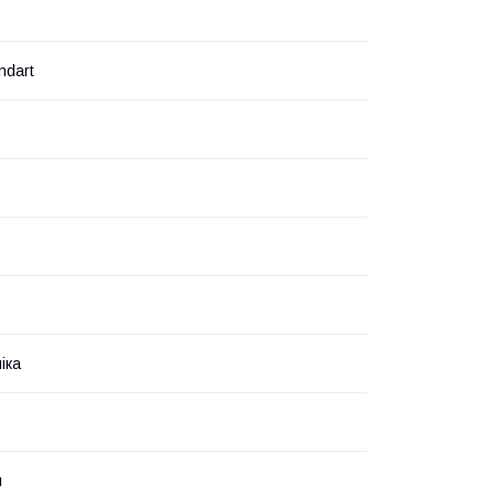
dart
іка
й