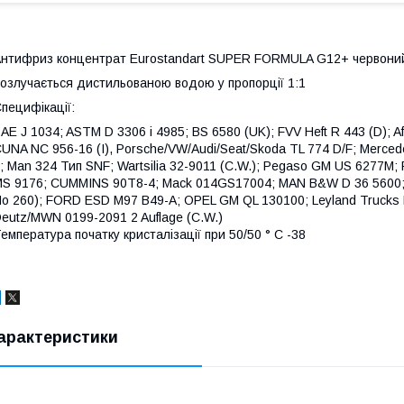
нтифриз концентрат Eurostandart SUPER FORMULA G12+ червоний 
озлучається дистильованою водою у пропорції 1:1
пецифікації:
AE J 1034; ASTM D 3306 і 4985; BS 6580 (UK); FVV Heft R 443 (D); Afn
UNA NC 956-16 (I), Porsche/VW/Audi/Seat/Skoda TL 774 D/F; Merc
; Man 324 Тип SNF; Wartsilia 32-9011 (C.W.); Pegaso GM US 6277M;
S 9176; CUMMINS 90T8-4; Mack 014GS17004; MAN B&W D 36 5600; GM
o 260); FORD ESD M97 B49-A; OPEL GM QL 130100; Leyland Trucks L
eutz/MWN 0199-2091 2 Auflage (C.W.)
емпература початку кристалізації при 50/50 ° С -38
арактеристики