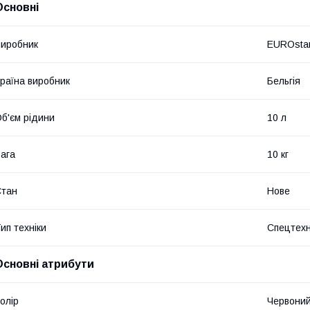
Основні
иробник
EUROstan
раїна виробник
Бельгія
б'єм рідини
10 л
ага
10 кг
Стан
Нове
ип техніки
Спецтехн
Основні атрибути
олір
Червони