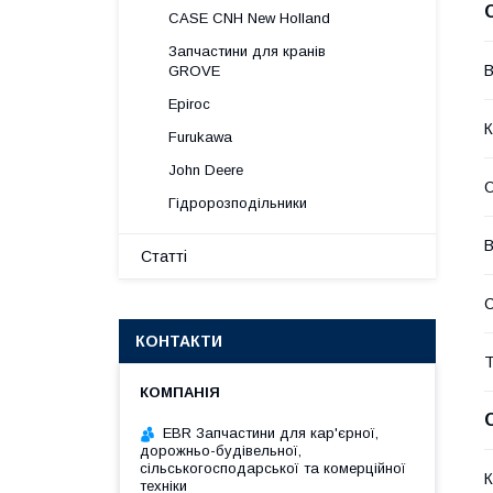
CASE CNH New Holland
Запчастини для кранів
В
GROVE
Epiroc
К
Furukawa
John Deere
О
Гідророзподільники
В
Статті
КОНТАКТИ
Т
EBR Запчастини для кар'єрної,
дорожньо-будівельної,
сільськогосподарської та комерційної
К
техніки