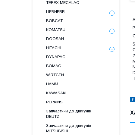
TEREX MECALAC
LIEBHERR
А
BOBCAT
Р
KOMATSU
С
DOOSAN
S
HITACHI
C
2
DYNAPAC
M
BOMAG
N
D
WIRTGEN
Т
HAMM
KAWASAKI
PERKINS
Запчастини до двигунів
Х
DEUTZ
Запчастини до двигунів
MITSUBISHI