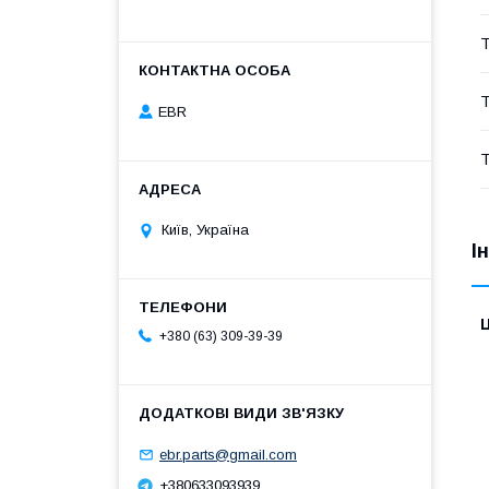
Т
Т
EBR
Т
Київ, Україна
І
Ц
+380 (63) 309-39-39
ebr.parts@gmail.com
+380633093939