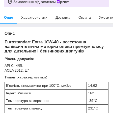
Замовлення під захистом
Опис
Характеристики
Доставка
Оплата
Умови п
Опис
Eurostandart Extra 10W-40 - всесезонна
напівсинтетична моторна олива преміум класу
для дизельних і бензинових двигунів
Рівень допусків:
API CI-4/SL
ACEA 2012, E7
Типові характеристики:
В'язкість кінематична при 100°С, мм2/с
14,62
Індекс в'язкості
162
Температура замерзання
-39°С
Температура спалаху
231°С