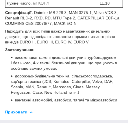
Лужне число, мг КОН/г
11,18
Специфікації:
Daimler MB 228.3, MAN 3275-1, Volvo VDS-3,
Renault RLD-2, RXD, RD, MTU Type 2, CATERPILLAR ECF-1a,
CUMMINS CES 20076/77, MACK EO-N
Підходить для всіх типів важко навантажених дизельних
двигунів, що відповідають останнім нормам низького рівня
викидів EURO II, EURO III, EURO IV, EURO V
Застосування:
високонавантажені дизельні двигуни з турбонаддувом
і без нього, 4-х тактні бензинові двигуни, що працюють в
особливо важких умовах
дорожньо-будівельна техніка, сільськогосподарська,
кар'єрна техніка (JCB, Komatsu, Caterpillar, Volvo, DAF,
Scania, MAN, Renault, Mercedes, Claas, Massey
Fergusson, Case, New Holland та ін.)
вантажні автомобілі, автобуси, тягачі та мікроавтобуси
Приховати