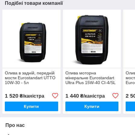
Подібні товари компанії
Олива в задній, передній
Олива моторна
Олив
мости Eurostandart UTTO
мінеральне Eurostandart
мост
10W-30 - 5л
Ultra Plus 15W-40 CІ-4/SL
Euro
5L
90 G
1 520
1 440
2 5
₴/каністра
₴/каністра
Купити
Купити
Про нас