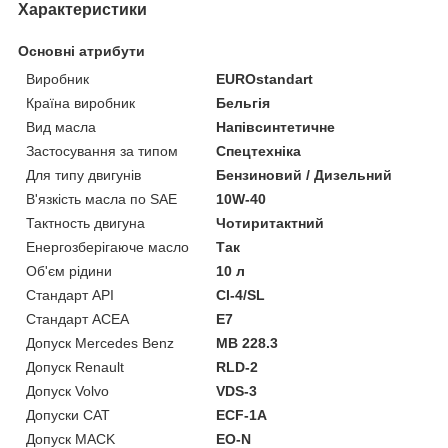
Характеристики
Основні атрибути
Виробник
EUROstandart
Країна виробник
Бельгія
Вид масла
Напівсинтетичне
Застосування за типом
Спецтехніка
Для типу двигунів
Бензиновий / Дизельний
В'язкість масла по SAE
10W-40
Тактность двигуна
Чотиритактний
Енергозберігаюче масло
Так
Об'єм рідини
10 л
Стандарт API
CI-4/SL
Стандарт ACEA
E7
Допуск Mercedes Benz
MB 228.3
Допуск Renault
RLD-2
Допуск Volvo
VDS-3
Допуски CAT
ECF-1A
Допуск MACK
EO-N