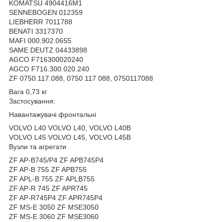
KOMATSU 4904416M1
SENNEBOGEN 012359
LIEBHERR 7011788
BENATI 3317370
MAFI 000.902.0655
SAME DEUTZ 04433898
AGCO F716300020240
AGCO F716.300.020.240
ZF 0750.117.088, 0750 117 088, 0750117088
Вага 0,73 кг
Застосування:
Навантажувачі фронтальні
VOLVO L40 VOLVO L40, VOLVO L40B
VOLVO L45 VOLVO L45, VOLVO L45B
Вузли та агрегати
ZF AP-B745/P4 ZF APB745P4
ZF AP-B 755 ZF APB755
ZF APL-B 755 ZF APLB755
ZF AP-R 745 ZF APR745
ZF AP-R745P4 ZF APR745P4
ZF MS-E 3050 ZF MSE3050
ZF MS-E 3060 ZF MSE3060