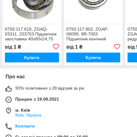
0750.117.618, ZGAQ-
0750.117.802, ZGAP-
0750
03311, 203753 Підшипник
00099, 9R-7003
ZGA
хвостовика 40х80х24,75
Підшипник конічний
реду
роликовий 50х90х21,75
60,3
1
1
від
₴
від
₴
від
(лів
Купити
Купити
Про нас
93% позитивних з 28 відгуків за рік
Працює з 19.08.2021
м. Київ
Київ, Україна
Контакти
Сьогодні працює з 09:00 до 16:00