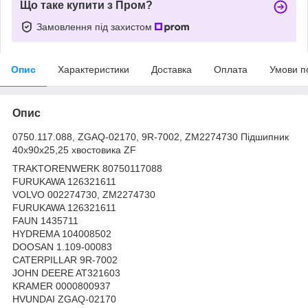
Що таке купити з Пром?
Замовлення під захистом
Опис
Характеристики
Доставка
Оплата
Умови п
Опис
0750.117.088, ZGAQ-02170, 9R-7002, ZM2274730 Підшипник
40х90х25,25 хвостовика ZF
TRAKTORENWERK 80750117088
FURUKAWA 126321611
VOLVO 002274730, ZM2274730
FURUKAWA 126321611
FAUN 1435711
HYDREMA 104008502
DOOSAN 1.109-00083
CATERPILLAR 9R-7002
JOHN DEERE AT321603
KRAMER 0000800937
HVUNDAI ZGAQ-02170