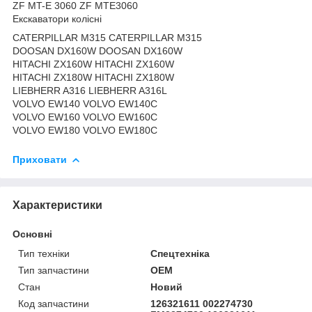
ZF MT-E 3060 ZF MTE3060
Екскаватори колісні
CATERPILLAR M315 CATERPILLAR M315
DOOSAN DX160W DOOSAN DX160W
HITACHI ZX160W HITACHI ZX160W
HITACHI ZX180W HITACHI ZX180W
LIEBHERR A316 LIEBHERR A316L
VOLVO EW140 VOLVO EW140C
VOLVO EW160 VOLVO EW160C
VOLVO EW180 VOLVO EW180C
Приховати
Характеристики
Основні
Тип техніки
Спецтехніка
Тип запчастини
OEM
Стан
Новий
Код запчастини
126321611 002274730