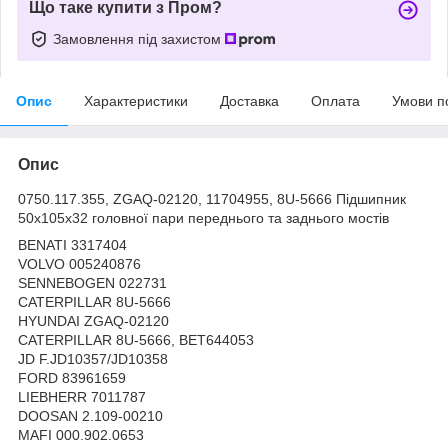
Що таке купити з Пром?
Замовлення під захистом
Опис
Характеристики
Доставка
Оплата
Умови п
Опис
0750.117.355, ZGAQ-02120, 11704955, 8U-5666 Підшипник
50х105х32 головної пари переднього та заднього мостів
BENATI 3317404
VOLVO 005240876
SENNEBOGEN 022731
CATERPILLAR 8U-5666
HYUNDAI ZGAQ-02120
CATERPILLAR 8U-5666, BET644053
JD F.JD10357/JD10358
FORD 83961659
LIEBHERR 7011787
DOOSAN 2.109-00210
MAFI 000.902.0653