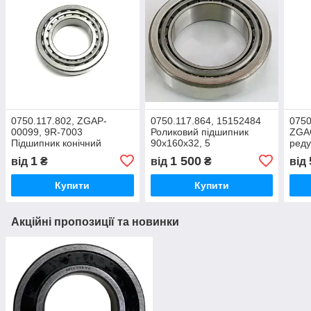
0750.117.802, ZGAP-
0750.117.864, 15152484
0750
00099, 9R-7003
Роликовий підшипник
ZGA
Підшипник конічний
90х160х32, 5
реду
роликовий 50х90х21,75
60,3
1
1 500
від
₴
від
₴
від
(лів
Купити
Купити
Акційні пропозиції та новинки