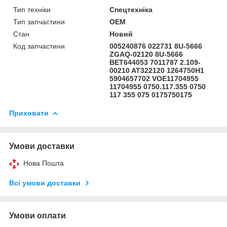
Тип техніки
Спецтехніка
Тип запчастини
OEM
Стан
Новий
Код запчастини
005240876 022731 8U-5666
ZGAQ-02120 8U-5666
BET644053 7011787 2.109-
00210 AT322120 1264750H1
5904657702 VOE11704955
11704955 0750.117.355 0750
117 355 075 0175750175
Приховати
Умови доставки
Нова Пошта
Всі умови доставки
Умови оплати