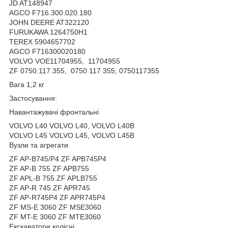
JD AT148947
AGCO F716.300.020.180
JOHN DEERE AT322120
FURUKAWA 1264750H1
TEREX 5904657702
AGCO F716300020180
VOLVO VOE11704955, 11704955
ZF 0750.117.355, 0750 117 355, 0750117355
Вага 1,2 кг
Застосування:
Навантажувачі фронтальні
VOLVO L40 VOLVO L40, VOLVO L40B
VOLVO L45 VOLVO L45, VOLVO L45B
Вузли та агрегати
ZF AP-B745/P4 ZF APB745P4
ZF AP-B 755 ZF APB755
ZF APL-B 755 ZF APLB755
ZF AP-R 745 ZF APR745
ZF AP-R745P4 ZF APR745P4
ZF MS-E 3060 ZF MSE3060
ZF MT-E 3060 ZF MTE3060
Екскаватори колісні