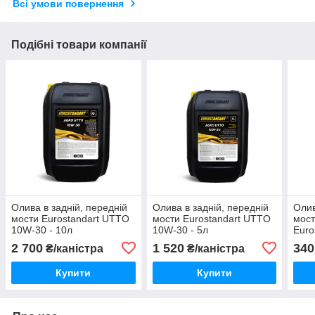
Всі умови повернення
Подібні товари компанії
Олива в задній, передній
Олива в задній, передній
Олив
мости Eurostandart UTTO
мости Eurostandart UTTO
мост
10W-30 - 10л
10W-30 - 5л
Euro
90 G
2 700
1 520
340
₴/каністра
₴/каністра
Купити
Купити