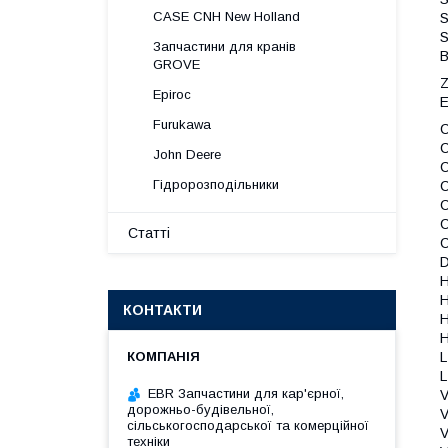
CASE CNH New Holland
Запчастини для кранів
В
GROVE
Z
Epiroc
Е
Furukawa
C
C
John Deere
Гідророзподільники
Статті
КОНТАКТИ
L
L
EBR Запчастини для кар'єрної,
дорожньо-будівельної,
сільськогосподарської та комерційної
техніки