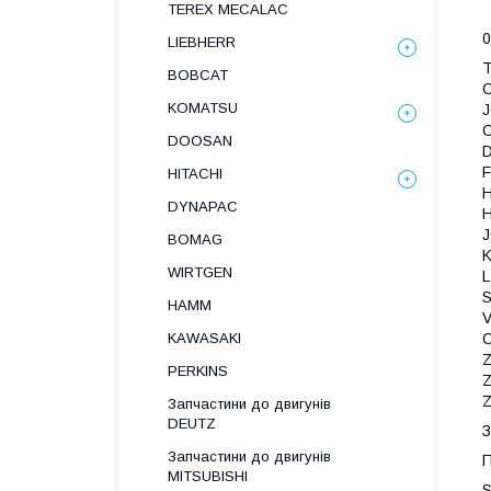
TEREX MECALAC
0
LIEBHERR
BOBCAT
KOMATSU
J
DOOSAN
HITACHI
DYNAPAC
H
BOMAG
WIRTGEN
HAMM
KAWASAKI
Z
PERKINS
Z
Z
Запчастини до двигунів
DEUTZ
З
Запчастини до двигунів
П
MITSUBISHI