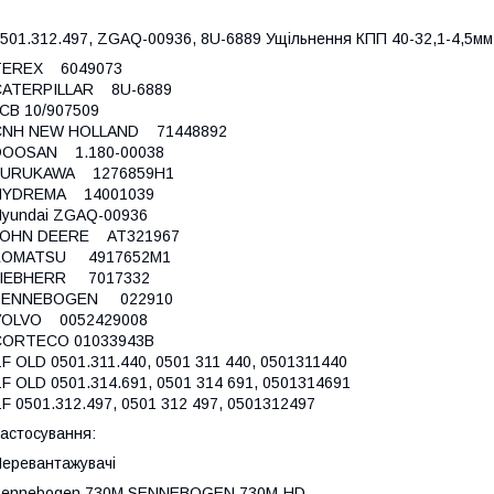
501.312.497, ZGAQ-00936, 8U-6889 Ущільнення КПП 40-32,1-4,5мм
TEREX 6049073
CATERPILLAR 8U-6889
CB 10/907509
CNH NEW HOLLAND 71448892
DOOSAN 1.180-00038
FURUKAWA 1276859H1
HYDREMA 14001039
yundai ZGAQ-00936
JOHN DEERE AT321967
KOMATSU 4917652M1
LIEBHERR 7017332
SENNEBOGEN 022910
VOLVO 0052429008
CORTECO 01033943B
F OLD 0501.311.440, 0501 311 440, 0501311440
F OLD 0501.314.691, 0501 314 691, 0501314691
F 0501.312.497, 0501 312 497, 0501312497
астосування:
еревантажувачі
Sennebogen 730M SENNEBOGEN 730M-HD