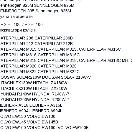
Sennebogen 825M SENNEBOGEN 825M
SENNEBOGEN 835 Sennebogen 835M
узли та агрегати
F 2 HL 100 ZF 2HL100
кскаватори колісні
ATERPILLAR 206 CATERPILLAR 206B
ATERPILLAR 212 CATERPILLAR 212B
CATERPILLAR M315 CATERPILLAR M315, CATERPILLAR M315C
CATERPILLAR M316 CATERPILLAR M316C
CATERPILLAR M318 CATERPILLAR M318, CATERPILLAR M318C MH,
CATERPILLAR M320 CATERPILLAR M320
CATERPILLAR M322 CATERPILLAR M322C
DOOSAN SOLAR210W DOOSAN SOLAR 210W-V
HITACHI ZX180W HITACHI ZX180W
HITACHI ZX210W HITACHI ZX210W
HYUNDAI R140W HYUNDAI R140W-7
HYUNDAI R200W HYUNDAI R200W-7
IEBHERR A316 LIEBHERR A316L
IEBHERR A904 LIEBHERR A904L
VOLVO EW130 VOLVO EW130
VOLVO EW145 VOLVO EW145B
VOLVO EW160 VOLVO EW160, VOLVO EW160B