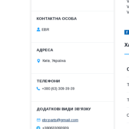
EBR
Х
Київ, Україна
Т
+380 (63) 309-39-39
Т
ebr.parts@gmail.com
+380633093939