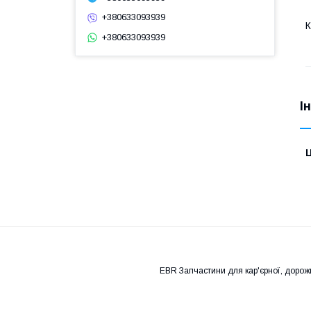
+380633093939
К
+380633093939
І
Ц