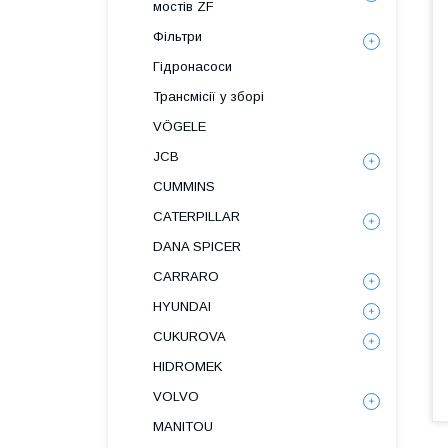
мостів ZF
Фільтри
Гідронасоси
Трансмісії у зборі
VÖGELE
JCB
CUMMINS
CATERPILLAR
DANA SPICER
СARRARO
HYUNDAI
CUKUROVA
HIDROMEK
VOLVO
MANITOU