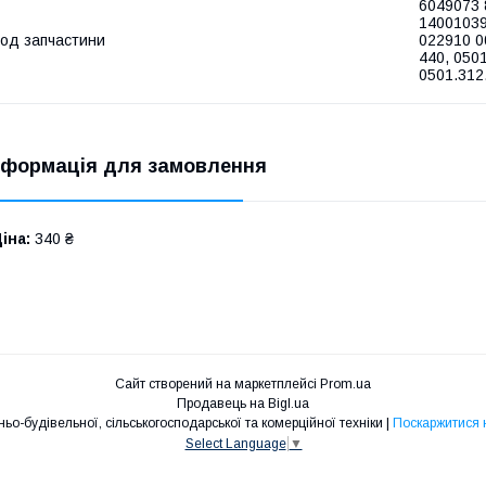
6049073 
1400103
од запчастини
022910 0
440, 050
0501.312
нформація для замовлення
іна:
340 ₴
Сайт створений на маркетплейсі
Prom.ua
Продавець на Bigl.ua
EBR Запчастини для кар'єрної, дорожньо-будівельної, сільськогосподарської та комерційної техніки |
Поскаржитися 
Select Language
▼