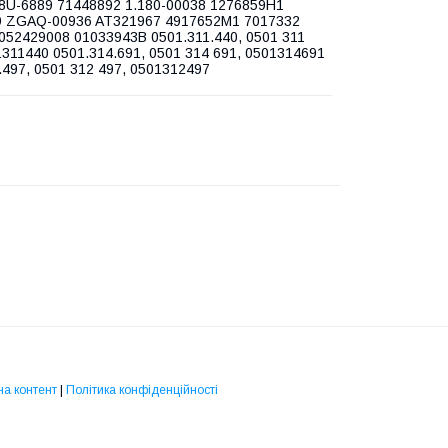
8U-6889 71448892 1.180-00038 1276859H1
9 ZGAQ-00936 AT321967 4917652M1 7017332
052429008 01033943B 0501.311.440, 0501 311
1311440 0501.314.691, 0501 314 691, 0501314691
.497, 0501 312 497, 0501312497
на контент
|
Політика конфіденційності