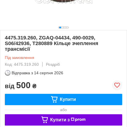
4475.319.260, ZGAQ-04434, 490-0029,
S06/42936, T280889 Кільце зчеплення
трансмісії
Під замовлення
Код: 4475.319.260
Роздріб
Відправка з
14 серпня 2026
500
від
₴
Купити
або
Купити з