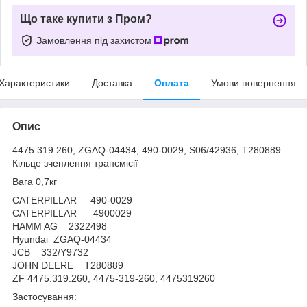
Що таке купити з Пром?
Замовлення під захистом
Характеристики
Доставка
Оплата
Умови повернення
Опис
4475.319.260, ZGAQ-04434, 490-0029, S06/42936, T280889
Кільце зчеплення трансмісії
Вага 0,7кг
CATERPILLAR 490-0029
CATERPILLAR 4900029
HAMM AG 2322498
Hyundai ZGAQ-04434
JCB 332/Y9732
JOHN DEERE T280889
ZF 4475.319.260, 4475-319-260, 4475319260
Застосування: