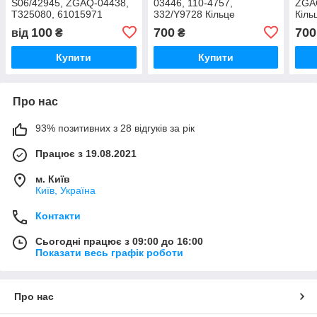
S06/42945, ZGAQ-04438,
03446, 110-4757,
ZGA
T325080, 61015971
332/Y9728 Кільце
Кіль
Шайба трансмісії
ущільнювальне
теф
100
700
700
від
₴
₴
гальмівного поршня
галь
заднього моста
Купити
Купити
Про нас
93% позитивних з 28 відгуків за рік
Працює з 19.08.2021
м. Київ
Київ, Україна
Контакти
Сьогодні працює з 09:00 до 16:00
Показати весь графік роботи
Про нас