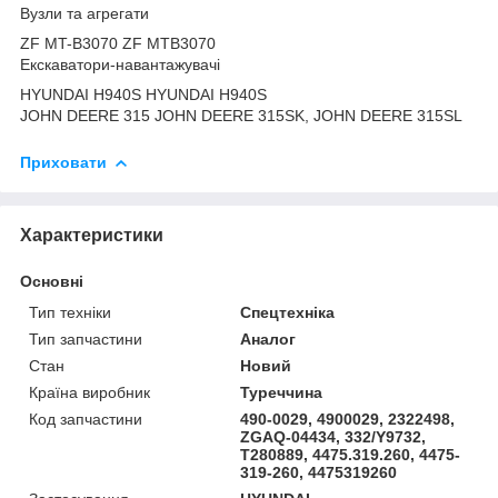
Вузли та агрегати
ZF MT-B3070 ZF MTB3070
Екскаватори-навантажувачі
HYUNDAI H940S HYUNDAI H940S
JOHN DEERE 315 JOHN DEERE 315SK, JOHN DEERE 315SL
Приховати
Характеристики
Основні
Тип техніки
Спецтехніка
Тип запчастини
Аналог
Стан
Новий
Країна виробник
Туреччина
Код запчастини
490-0029, 4900029, 2322498,
ZGAQ-04434, 332/Y9732,
T280889, 4475.319.260, 4475-
319-260, 4475319260