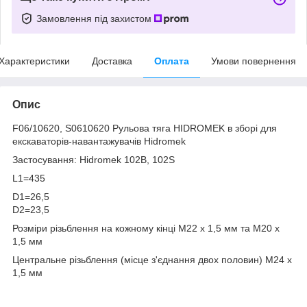
Замовлення під захистом
Характеристики
Доставка
Оплата
Умови повернення
Опис
F06/10620, S0610620 Рульова тяга HIDROMEK в зборі для
екскаваторів-навантажувачів Hidromek
Застосування: Hidromek 102B, 102S
L1=435
D1=26,5
D2=23,5
Розміри різьблення на кожному кінці M22 x 1,5 мм та M20 x
1,5 мм
Центральне різьблення (місце з'єднання двох половин) M24 x
1,5 мм