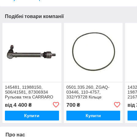
Подібні товари компанії
145481, 11988150,
0501.335.260, ZGAQ-
1432
S06/41581, 87306934
03446, 110-4757,
1987
Рульова тяга CARRARO
332/Y9728 Кільце
2167
ущільнювальне
Комп
4 400
700
від
₴
₴
від
гальмівного поршня
шво
заднього моста
Купити
Купити
Про нас