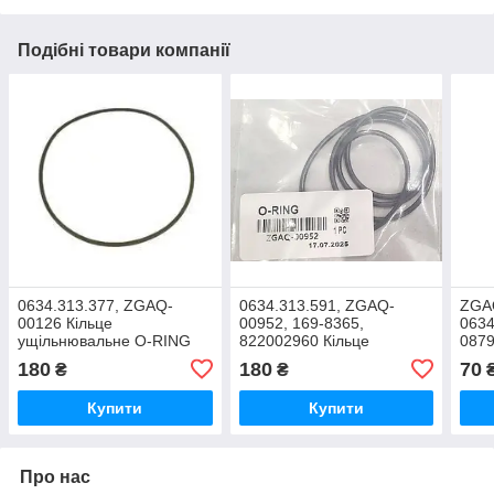
Подібні товари компанії
0634.313.377, ZGAQ-
0634.313.591, ZGAQ-
ZGAQ
00126 Кільце
00952, 169-8365,
0634
ущільнювальне O-RING
822002960 Кільце
0879
132х3
ущільнювальне О-кільце
Кіль
180
180
70
₴
₴
210X3мм КПП
98*3
Купити
Купити
Про нас