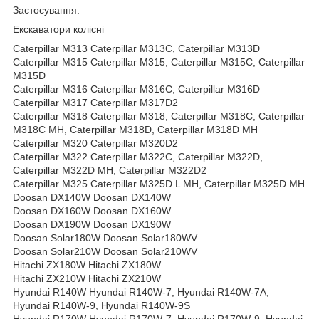
Застосування:
Екскаватори колісні
Caterpillar M313 Caterpillar M313C, Caterpillar M313D
Caterpillar M315 Caterpillar M315, Caterpillar M315C, Caterpillar
M315D
Caterpillar M316 Caterpillar M316C, Caterpillar M316D
Caterpillar M317 Caterpillar M317D2
Caterpillar M318 Caterpillar M318, Caterpillar M318C, Caterpillar
M318C MH, Caterpillar M318D, Caterpillar M318D MH
Caterpillar M320 Caterpillar M320D2
Caterpillar M322 Caterpillar M322C, Caterpillar M322D,
Caterpillar M322D MH, Caterpillar M322D2
Caterpillar M325 Caterpillar M325D L MH, Caterpillar M325D MH
Doosan DX140W Doosan DX140W
Doosan DX160W Doosan DX160W
Doosan DX190W Doosan DX190W
Doosan Solar180W Doosan Solar180WV
Doosan Solar210W Doosan Solar210WV
Hitachi ZX180W Hitachi ZX180W
Hitachi ZX210W Hitachi ZX210W
Hyundai R140W Hyundai R140W-7, Hyundai R140W-7A,
Hyundai R140W-9, Hyundai R140W-9S
Hyundai R170W Hyundai R170W-7, Hyundai R170W-9, Hyundai