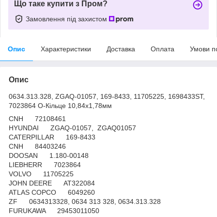
Що таке купити з Пром?
Замовлення під захистом
Опис
Характеристики
Доставка
Оплата
Умови п
Опис
0634.313.328, ZGAQ-01057, 169-8433, 11705225, 1698433ST,
7023864 O-Кільце 10,84х1,78мм
CNH 72108461
HYUNDAI ZGAQ-01057, ZGAQ01057
CATERPILLAR 169-8433
CNH 84403246
DOOSAN 1.180-00148
LIEBHERR 7023864
VOLVO 11705225
JOHN DEERE AT322084
ATLAS COPCO 6049260
ZF 0634313328, 0634 313 328, 0634.313.328
FURUKAWA 29453011050