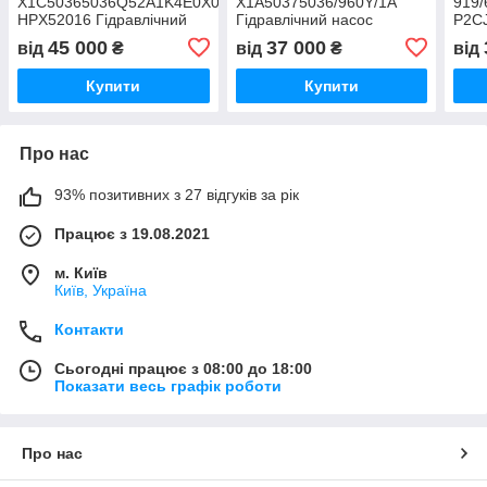
X1C50365036Q52A1K4E0X0XC,
X1A50375036/960Y/1A
919/
HPX52016 Гідравлічний
Гідравлічний насос
P2C
насос Гідронасос 36/36
Гідронасос 160 л/хв на 2
Гідр
45 000
37 000
від
₴
від
₴
від
HEMA на 4 болтах
болти 37/36 см3
Гідр
болт
Купити
Купити
Про нас
93% позитивних з 27 відгуків за рік
Працює з 19.08.2021
м. Київ
Київ, Україна
Контакти
Сьогодні працює з 08:00 до 18:00
Показати весь графік роботи
Про нас