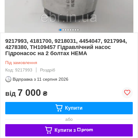
9217993, 4181700, 9218031, 4454047, 9217994,
4278380, TH109457 Гідравлічний насос
Гідронасос на 2 болтах HEMA
Під замовлення
Код: 9217993
Роздріб
Відправка з
11 серпня 2026
7 000
від
₴
Купити
або
Купити з