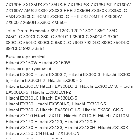
ZX130H ZX135US ZX135US-E ZX135USK ZX135UST ZX160W
ZX160W-AMS ZX330 ZX330-HHE ZX350H ZX350K ZX350LC-
AMS ZX350LC-HCME ZX360LC-HHE ZX370MTH ZX500W
ZX600 ZX650H ZX800 ZX850H
John Deere Excavator 892 120C 120D 130G 135C 135D
245GLC 300GLC 330LC 330LCR 350DLC 350GLC 370C
380GLC 550LC 600CLC 650DLC 790D 792DLC 800C 850DLC
892DLC 992D 3554
Екскаватори колісні
Hitachi ZX160W Hitachi ZX160W
Екскаватори гусеничні
Hitachi EX300 Hitachi EX300-2, Hitachi EX300-3, Hitachi EX300-
5, Hitachi EX300H-2, Hitachi EX300H-3
Hitachi EX300LC Hitachi EX300LC-2, Hitachi EX300LC-3, Hitachi
EX300LC-5, Hitachi EX300LCH-2
Hitachi EX330LC Hitachi EX330LC-5
Hitachi EX350 Hitachi EX350H-5, Hitachi EX350K-5
Hitachi EX350LC Hitachi EX350LCH-5, Hitachi EX350LCK-5
Hitachi ZX110 Hitachi ZX110, Hitachi ZX110-E, Hitachi ZX110M
Hitachi ZX120 Hitachi ZX120, Hitachi ZX120-E
Hitachi ZX130 Hitachi ZX130, Hitachi ZX130H, Hitachi ZX130K
Hitachi ZX130LCN Hitachi ZX130LCN