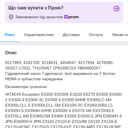
Що таке купити з Пром?
Замовлення під захистом
Опис
Характеристики
Доставка
Оплата
Умови п
Опис
9217993, 4181700, 9218031, 4454047, 9217994, 4278380,
263G7-17031, TH109457 1PN168CGS YB60000257
Гідравлічний насос Гідронасос лінії керування на 2 болтах
HEMA із зубчастою передачею
Екскаватори гусеничні
HITACHI Excavator EX200 EX200K EX220 EX270 EX300 EX300-
2 EX300-3 EX300-3C EX300-5 EX300-5HHE EX300LC-5M
EX300LCLL-5 EX300LCLL-5M EX310H-3C EX345USR(LC)
EX350H-5 EX350H-5HHE EX350K-5 EX370-5M EX370HD-5
EX370LL-5M EX385USR EX400 EX550 EX550-5 JPN EX600H-3
JPN EX600H-5 JPN ZX110 ZX110-E ZX110M ZX120 ZX120-E
ZX120-HCMC ZX125US ZX125US-E ZX130-AMS ZX130-HCME