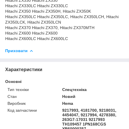
Hitachi ZX330 Hitachi ZX330
Hitachi ZX330LC Hitachi ZX330LC
Hitachi ZX350 Hitachi ZX350H, Hitachi ZX350K
Hitachi ZX350LC Hitachi ZX350LC, Hitachi ZX350LCH, Hitachi
ZX350LCK, Hitachi ZX350LCN
Hitachi ZX370 Hitachi ZX370, Hitachi ZX370MTH
Hitachi ZX600 Hitachi ZX600
Hitachi ZX600LC Hitachi ZX600LC
Приховати
Характеристики
Основні
Тип техніки
Спецтехніка
Стан
Новий
Виробник
Hema
Код запчастини
9217993, 4181700, 9218031,
4454047, 9217994, 4278380,
263G7-17031 9217993
TH109457 1PN168CGS
YB60000257