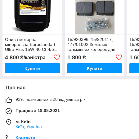
Олива моторна
15/920396, 15/920117,
15/9
мінеральна Eurostandart
477/01002 Комплект
15/9
Ultra Plus 15W-40 CI-4/SL
гальмівних колодок для
галь
20L
FASTRAK та
JCB 
4 800
1 800
1 6
₴/каністра
₴
телескопічного
2135
навантажувача JCB
3185
Купити
Купити
Про нас
93% позитивних з 28 відгуків за рік
Працює з 19.08.2021
м. Київ
Київ, Україна
Контакти