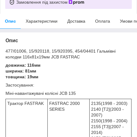
Замовлення під захистом
Опис
Характеристики
Доставка
Оплата
Умови п
Опис
477/01006, 15/920118, 15/920395, 454/04401 Гальмівні
колодки 116х81х19мм JCB FASTRAC
довжина: 116мм
ширина: 81мм
товщина: 19мм
Застосування:
Міні-навантажувачі колісні JCB 135
Трактор FASTRAK
FASTRAC 2000
2135(1998 - 2003)
SERIES
2140 [T2](2003 -
2007)
2150(1998 - 2004)
2155 [T3](2007 -
2014)