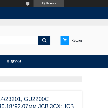
Кошик
Кошик
ВІДГУКИ
14/23201, GU2200C
30.18*92.07мм JCB 3CX; JCB