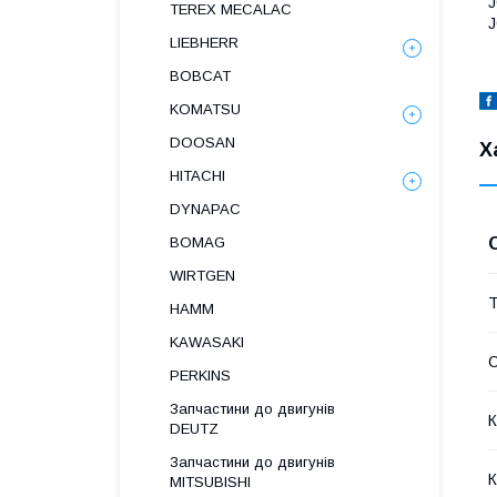
J
TEREX MECALAC
J
LIEBHERR
BOBCAT
KOMATSU
DOOSAN
Х
HITACHI
DYNAPAC
BOMAG
WIRTGEN
Т
HAMM
KAWASAKI
PERKINS
Запчастини до двигунів
К
DEUTZ
Запчастини до двигунів
К
MITSUBISHI