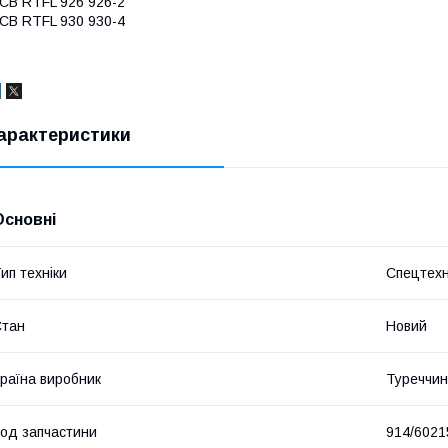
CB RTFL 926 926-2
CB RTFL 930 930-4
арактеристики
Основні
ип техніки
Спецтехн
Стан
Новий
раїна виробник
Туреччи
од запчастини
914/6021