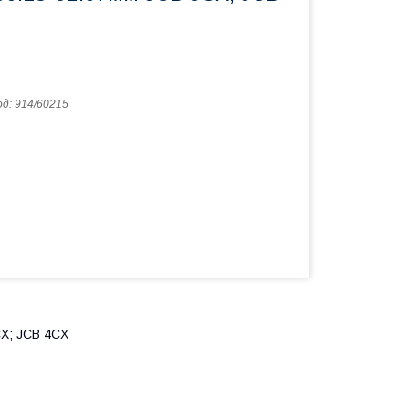
од:
914/60215
CX; JCB 4CX