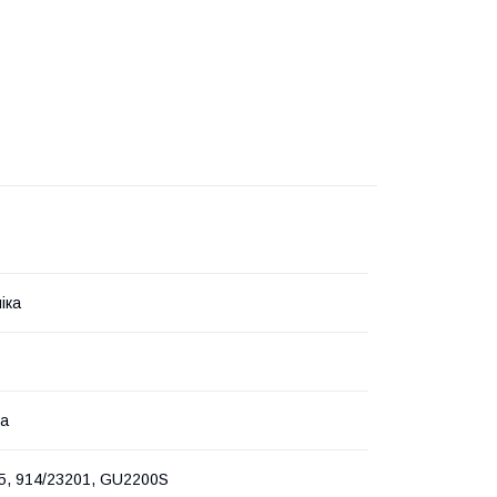
іка
на
5, 914/23201, GU2200S