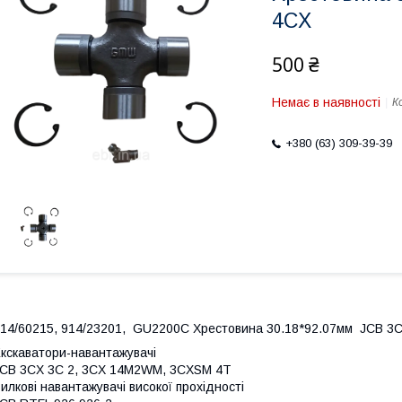
4CX
500 ₴
Немає в наявності
К
+380 (63) 309-39-39
14/60215, 914/23201, GU2200C Хрестовина 30.18*92.07мм JCB 3
кскаватори-навантажувачі
CB 3CX 3C 2, 3CX 14M2WM, 3CXSM 4T
илкові навантажувачі високої прохідності