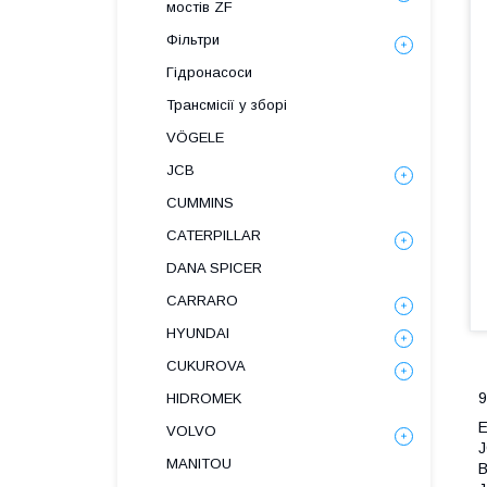
мостів ZF
Фільтри
Гідронасоси
Трансмісії у зборі
VÖGELE
JCB
CUMMINS
CATERPILLAR
DANA SPICER
СARRARO
HYUNDAI
CUKUROVA
9
HIDROMEK
Е
VOLVO
J
MANITOU
В