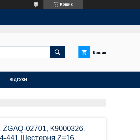
Кошик
Кошик
ВІДГУКИ
, ZGAQ-02701, K9000326,
64-441 Шестерня Z=16