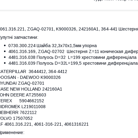
061.316.221, ZGAQ-02701, K9000326, 242160A1, 364-441 Шестер
упутні запчастини:
0730.300.224 Шайба 32,3х70х1,5мм упорна
4061.316.169, ZGAQ-02702 Шестерня Z=11 коническая дифе
4481.316.038 Полуось D=32 L=199 хрестовини диференціала
4481.316.039 Полуось D=32L=199,5 хрестовини диференціала 
ATERPILLAR 3644412, 364-4412
DOOSAN - DAEWOO K9000326
HYUNDAI ZGAQ-02701
CASE NEW HOLLAND 242160A1
JOHN DEERE AT255603
TEREX 5904662152
HIDROMEK L219011008
IEBHERR 7622112
VOLVO 17507052
F 4061.316.221, 4061-316-221, 4061316221
рименение: