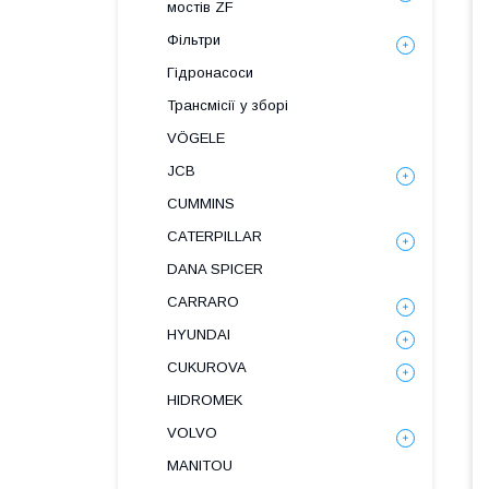
мостів ZF
Фільтри
Гідронасоси
Трансмісії у зборі
VÖGELE
JCB
CUMMINS
CATERPILLAR
DANA SPICER
СARRARO
HYUNDAI
CUKUROVA
HIDROMEK
VOLVO
MANITOU