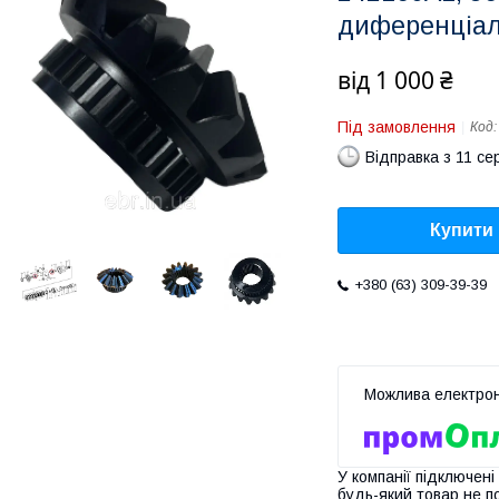
диференціал
від
1 000 ₴
Під замовлення
Код
Відправка з 11 се
Купити
+380 (63) 309-39-39
У компанії підключені
будь-який товар не п