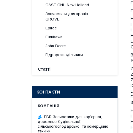
П
CASE CNH New Holland
П
Запчастини для кранів
H
GROVE
H
Epiroc
H
H
Furukawa
L
John Deere
С
Гідророзподільники
B
У
Z
Статті
Z
Z
D
D
КОНТАКТИ
D
3
H
H
EBR Запчастини для кар'єрної,
дорожньо-будівельної,
H
сільськогосподарської та комерційної
техніки