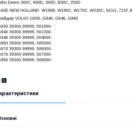
ohn Deere 300C, 660D, 300D, B30C, 250D
ASE NEW HOLLAND W190B, W190C, W170C, W230C, 921G, 721F, 821C
рейдер VOLVO G930, G940, G946, G960
930 39300-99999, 501000-
940 39300-99999, 502200-
946 39300-99999, 504000-
960 39300-99999, 505000-
970 39300-99999, 506000-
976 39300-99999, 507000-
990 39300-99999, 508000-
арактеристики
Основні