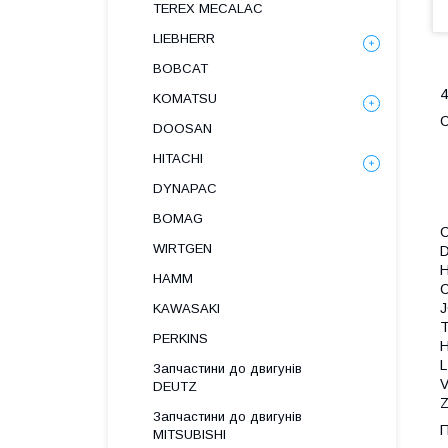
TEREX MECALAC
LIEBHERR
BOBCAT
4
KOMATSU
С
DOOSAN
HITACHI
DYNAPAC
BOMAG
C
WIRTGEN
HAMM
KAWASAKI
PERKINS
L
Запчастини до двигунів
DEUTZ
Z
Запчастини до двигунів
П
MITSUBISHI