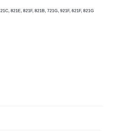
, 821E, 821F, 821B, 721G, 921F, 621F, 821G