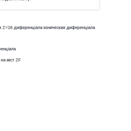
ня Z=16 диференціала коническая диференціала
ренціала
на міст ZF