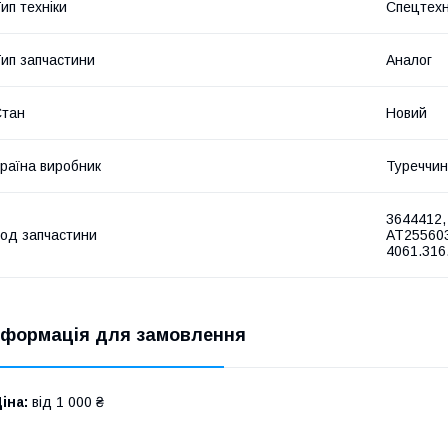
ип техніки
Спецтехн
ип запчастини
Аналог
Стан
Новий
раїна виробник
Туреччи
3644412,
од запчастини
AT255603
4061.316
нформація для замовлення
іна:
від 1 000 ₴