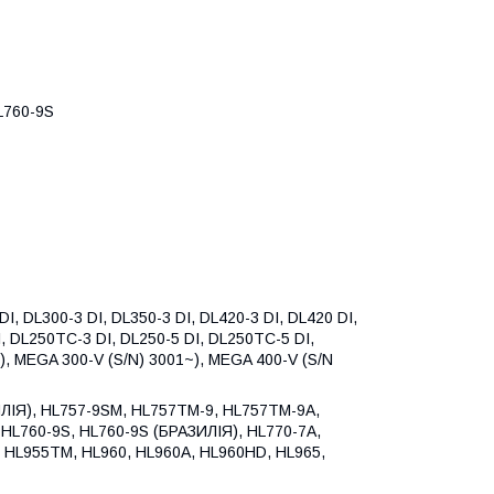
L760-9S
DL300-3 DI, DL350-3 DI, DL420-3 DI, DL420 ​​DI,
I, DL250TC-3 DI, DL250-5 DI, DL250TC-5 DI,
), MEGA 300-V (S/N) 3001~), MEGA 400-V (S/N
ЛІЯ), HL757-9SM, HL757TM-9, HL757TM-9A,
HL760-9S, HL760-9S (БРАЗИЛІЯ), HL770-7A,
, HL955TM, HL960, HL960A, HL960HD, HL965,