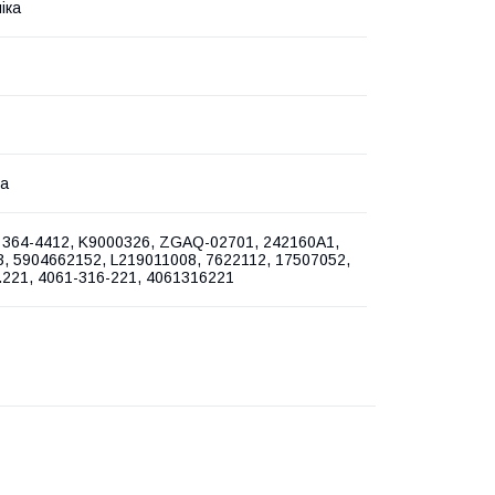
іка
на
 364-4412, K9000326, ZGAQ-02701, 242160A1,
, 5904662152, L219011008, 7622112, 17507052,
.221, 4061-316-221, 4061316221