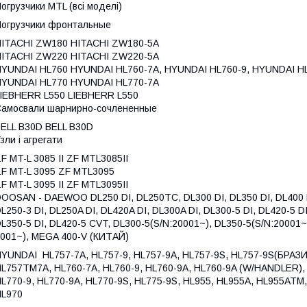
огрузчики MTL (всі моделі)
огрузчики фронтальные
ITACHI ZW180 HITACHI ZW180-5A
ITACHI ZW220 HITACHI ZW220-5A
YUNDAI HL760 HYUNDAI HL760-7A, HYUNDAI HL760-9, HYUNDAI H
YUNDAI HL770 HYUNDAI HL770-7A
IEBHERR L550 LIEBHERR L550
амосвали шарнирно-сочлененные
ELL B30D BELL B30D
зли і агрегати
F MT-L 3085 II ZF MTL3085II
F MT-L 3095 ZF MTL3095
F MT-L 3095 II ZF MTL3095II
OOSAN - DAEWOO DL250 DI, DL250TC, DL300 DI, DL350 DI, DL400 DI, 
L250-3 DI, DL250A DI, DL420A DI, DL300A DI, DL300-5 DI, DL420-5 D
L350-5 DI, DL420-5 CVT, DL300-5(S/N:20001~), DL350-5(S/N:20001~
001~), MEGA 400-V (КИТАЙ)
YUNDAI HL757-7A, HL757-9, HL757-9A, HL757-9S, HL757-9S(БРАЗИ
L757TM7A, HL760-7A, HL760-9, HL760-9A, HL760-9A (W/HANDLER), 
L770-9, HL770-9A, HL770-9S, HL775-9S, HL955, HL955A, HL955ATM
HL970