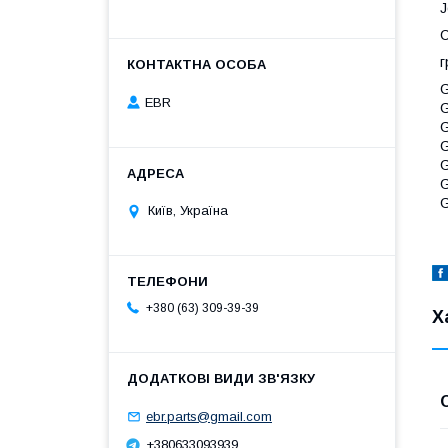
J
C
г
G
EBR
G
G
G
G
G
G
Київ, Україна
+380 (63) 309-39-39
Х
ebr.parts@gmail.com
+380633093939