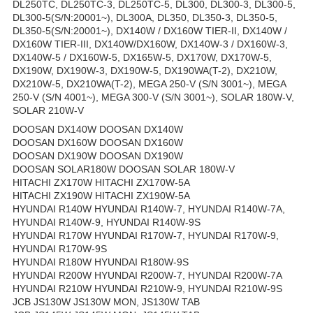
DL250TC, DL250TC-3, DL250TC-5, DL300, DL300-3, DL300-5,
DL300-5(S/N:20001~), DL300A, DL350, DL350-3, DL350-5,
DL350-5(S/N:20001~), DX140W / DX160W TIER-II, DX140W /
DX160W TIER-III, DX140W/DX160W, DX140W-3 / DX160W-3,
DX140W-5 / DX160W-5, DX165W-5, DX170W, DX170W-5,
DX190W, DX190W-3, DX190W-5, DX190WA(T-2), DX210W,
DX210W-5, DX210WA(T-2), MEGA 250-V (S/N 3001~), MEGA
250-V (S/N 4001~), MEGA 300-V (S/N 3001~), SOLAR 180W-V,
SOLAR 210W-V
DOOSAN DX140W DOOSAN DX140W
DOOSAN DX160W DOOSAN DX160W
DOOSAN DX190W DOOSAN DX190W
DOOSAN SOLAR180W DOOSAN SOLAR 180W-V
HITACHI ZX170W HITACHI ZX170W-5A
HITACHI ZX190W HITACHI ZX190W-5A
HYUNDAI R140W HYUNDAI R140W-7, HYUNDAI R140W-7A,
HYUNDAI R140W-9, HYUNDAI R140W-9S
HYUNDAI R170W HYUNDAI R170W-7, HYUNDAI R170W-9,
HYUNDAI R170W-9S
HYUNDAI R180W HYUNDAI R180W-9S
HYUNDAI R200W HYUNDAI R200W-7, HYUNDAI R200W-7A
HYUNDAI R210W HYUNDAI R210W-9, HYUNDAI R210W-9S
JCB JS130W JS130W MON, JS130W TAB