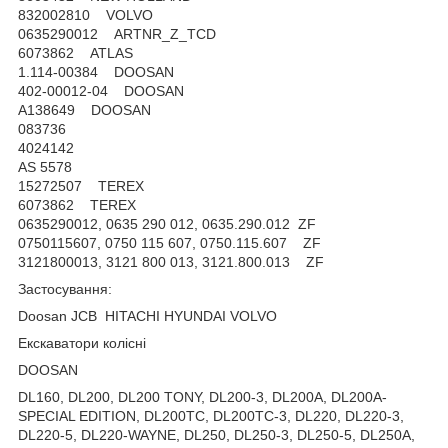
832002810 VOLVO
0635290012 ARTNR_Z_TCD
6073862 ATLAS
1.114-00384 DOOSAN
402-00012-04 DOOSAN
A138649 DOOSAN
083736
4024142
AS 5578
15272507 TEREX
6073862 TEREX
0635290012, 0635 290 012, 0635.290.012 ZF
0750115607, 0750 115 607, 0750.115.607 ZF
3121800013, 3121 800 013, 3121.800.013 ZF
Застосування:
Doosan JCB HITACHI HYUNDAI VOLVO
Екскаватори колісні
DOOSAN
DL160, DL200, DL200 TONY, DL200-3, DL200A, DL200A-
SPECIAL EDITION, DL200TC, DL200TC-3, DL220, DL220-3,
DL220-5, DL220-WAYNE, DL250, DL250-3, DL250-5, DL250A,