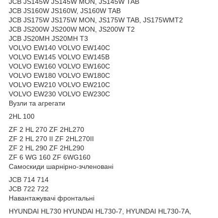
JCB JS145W JS145W MON, JS145W TAB
JCB JS160W JS160W, JS160W TAB
JCB JS175W JS175W MON, JS175W TAB, JS175WMT2
JCB JS200W JS200W MON, JS200W T2
JCB JS20MH JS20MH T3
VOLVO EW140 VOLVO EW140C
VOLVO EW145 VOLVO EW145B
VOLVO EW160 VOLVO EW160C
VOLVO EW180 VOLVO EW180C
VOLVO EW210 VOLVO EW210C
VOLVO EW230 VOLVO EW230C
Вузли та агрегати
2HL 100
ZF 2 HL 270 ZF 2HL270
ZF 2 HL 270 II ZF 2HL270II
ZF 2 HL 290 ZF 2HL290
ZF 6 WG 160 ZF 6WG160
Самоскиди шарнірно-зчленовані
JCB 714 714
JCB 722 722
Навантажувачі фронтальні
HYUNDAI HL730 HYUNDAI HL730-7, HYUNDAI HL730-7A,