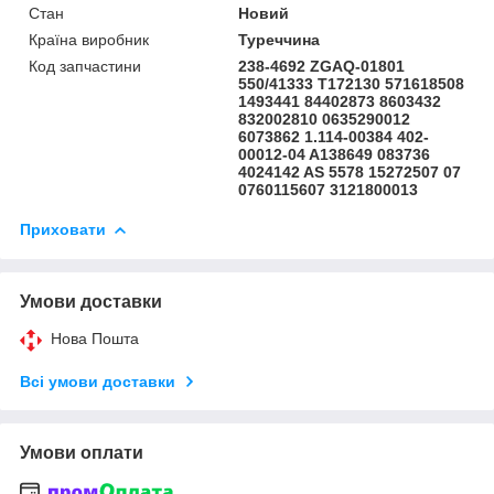
Стан
Новий
Країна виробник
Туреччина
Код запчастини
238-4692 ZGAQ-01801
550/41333 T172130 571618508
1493441 84402873 8603432
832002810 0635290012
6073862 1.114-00384 402-
00012-04 A138649 083736
4024142 AS 5578 15272507 07
0760115607 3121800013
Приховати
Умови доставки
Нова Пошта
Всі умови доставки
Умови оплати