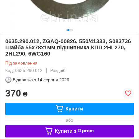
0635.290.012, ZGAQ-00826, 550/41333, S083736
Шайба 55х78х1мм підшипника КПП 2HL270,
2HL290, 6WG160
Під замовлення
Код: 0635.290.012
Роздріб
Відправка з
14 серпня 2026
370
₴
Купити
або
Купити з