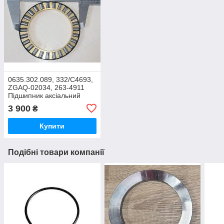
0635.302.089, 332/C4693,
ZGAQ-02034, 263-4911
Підшипник аксіальний
55x78x6 КПП HL 270, HL
3 900
₴
290
Купити
Подібні товари компанії