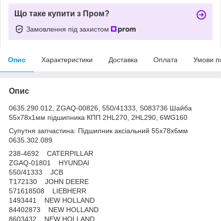
Що таке купити з Пром?
Замовлення під захистом
Опис
Характеристики
Доставка
Оплата
Умови п
Опис
0635.290.012, ZGAQ-00826, 550/41333, S083736 Шайба
55х78х1мм підшипника КПП 2HL270, 2HL290, 6WG160
Супутня запчастина: Підшипник аксіальний 55х78х6мм
0635.302.089
238-4692 CATERPILLAR
ZGAQ-01801 HYUNDAI
550/41333 JCB
T172130 JOHN DEERE
571618508 LIEBHERR
1493441 NEW HOLLAND
84402873 NEW HOLLAND
8603432 NEW HOLLAND