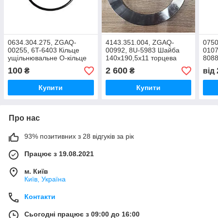
0634.304.275, ZGAQ-
4143.351.004, ZGAQ-
0750
00255, 6T-6403 Кільце
00992, 8U-5983 Шайба
0107
ущільнювальне О-кільце
140х190,5х11 торцева
8088
27х2мм КПП
упорна КПП ZF
під
100
2 600
₴
₴
від
6WG
Купити
Купити
Про нас
93% позитивних з 28 відгуків за рік
Працює з 19.08.2021
м. Київ
Київ, Україна
Контакти
Сьогодні працює з 09:00 до 16:00