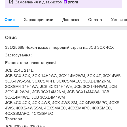
Замовлення під захистом
Опис
Характеристики
Доставка
Оплата
Умови п
Опис
331/25685 Чохол важеля передній стріли на JCB 3CX 4CX
Застосування:
Екскаватори-навантажувачі
JCB 214E 214E
JCB 3CX 3CX, 3CX 14H2WA, 3CX 14M2WM, 3CX-4T, 3CX-4WS,
3CX-4WS-SM, 3CXCSM 4T, 3CXCSMAEC, 3CXD14M2NM,
3CXSM4 14H4WA, JCB 3CX14H4WE, JCB 3CX14H4WM, JCB
3CX14L2WM , JCB 3CX14M2NM, JCB 3CX14M4WA, JCB
3CX14M4WE, JCB 3CX14M4WM
JCB 4CX 4CX, 4CX-4WS, 4CX-4WS-SM, 4CX4WSSMPC, 4CXS-
4WS, 4CXS-4WSSM, 4CXSMAEC, 4CXSMAPC, 4CXSMEC,
4CXSSMAPC, 4CXSSMEC
Трактори
JCB 3200-65 3200-65