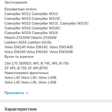
Застосування:
Екскаватори колісні
Caterpillar M312 Caterpillar M312
Caterpillar M313 Caterpillar M313C
Caterpillar M315 Caterpillar M315, Caterpillar M315C
Caterpillar M316 Caterpillar M316C
Caterpillar M318 Caterpillar M318
Hitachi ZX160W Hitachi ZX160W
Liebherr A316 Liebherr A316L
Volvo EW140 Volvo EW140, Volvo EW140B
Volvo EW160 Volvo EW160, Volvo EW160B
Вузли та агрегати
150-170 SERIES, APL-B 745, APL-B 755
ZF APL-B 755 ZF APLB755
Навантажувачі фронтальні
Volvo L40 Volvo L40, Volvo L40B
Volvo L45 Volvo L45, Volvo L45B
Приховати
Характеристики