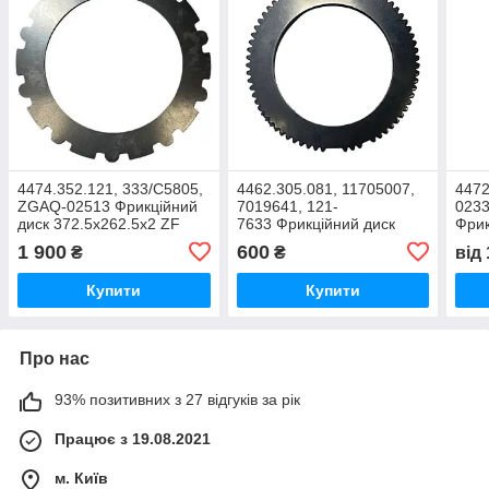
4474.352.121, 333/C5805,
4462.305.081, 11705007,
4472
ZGAQ-02513 Фрикційний
7019641, 121-
0233
диск 372.5x262.5x2 ZF
7633 Фрикційний диск
Фрик
зовнішній 191x130x3мм
236x
1 900
600
₴
₴
від
Купити
Купити
Про нас
93% позитивних з 27 відгуків за рік
Працює з 19.08.2021
м. Київ