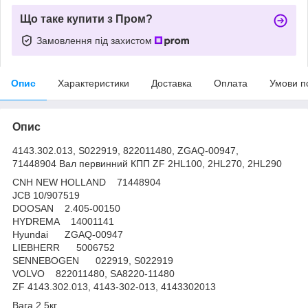
Що таке купити з Пром?
Замовлення під захистом
Опис
Характеристики
Доставка
Оплата
Умови п
Опис
4143.302.013, S022919, 822011480, ZGAQ-00947,
71448904 Вал первинний КПП ZF 2HL100, 2HL270, 2HL290
CNH NEW HOLLAND 71448904
JCB 10/907519
DOOSAN 2.405-00150
HYDREMA 14001141
Hyundai ZGAQ-00947
LIEBHERR 5006752
SENNEBOGEN 022919, S022919
VOLVO 822011480, SA8220-11480
ZF 4143.302.013, 4143-302-013, 4143302013
Вага 2,5кг