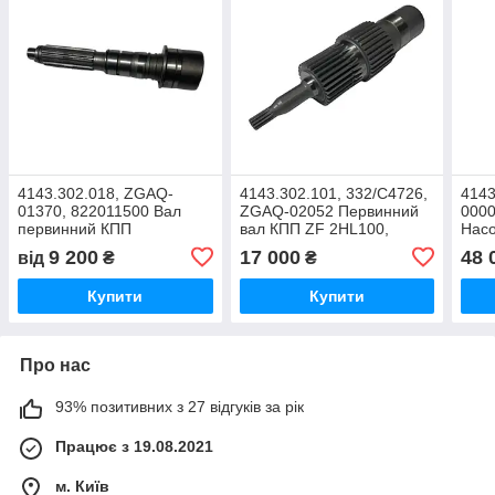
4143.302.018, ZGAQ-
4143.302.101, 332/C4726,
4143
01370, 822011500 Вал
ZGAQ-02052 Первинний
000
первинний КПП
вал КПП ZF 2HL100,
Насо
ZF 2HL100, 2HL270,
2HL270, 2HL290
КПП 
9 200
17 000
48 
від
₴
₴
2HL290
2HL
Купити
Купити
Про нас
93% позитивних з 27 відгуків за рік
Працює з 19.08.2021
м. Київ