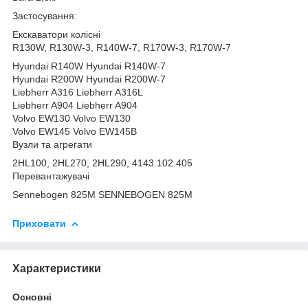
Застосування:
Екскаватори колісні
R130W, R130W-3, R140W-7, R170W-3, R170W-7
Hyundai R140W Hyundai R140W-7
Hyundai R200W Hyundai R200W-7
Liebherr A316 Liebherr A316L
Liebherr A904 Liebherr A904
Volvo EW130 Volvo EW130
Volvo EW145 Volvo EW145B
Вузли та агрегати
2HL100, 2HL270, 2HL290, 4143.102.405
Перевантажувачі
Sennebogen 825M SENNEBOGEN 825M
Приховати
Характеристики
Основні