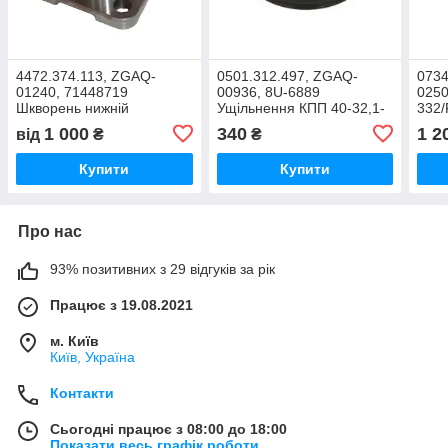
4472.374.113, ZGAQ-
0501.312.497, ZGAQ-
0734
01240, 71448719
00936, 8U-6889
0250
Шкворень нижній
Ущільнення КПП 40-32,1-
332/
4,5мм
ущі
1 000
340
1 2
від
₴
₴
298
Купити
Купити
Про нас
93% позитивних з 29 відгуків за рік
Працює з 19.08.2021
м. Київ
Київ, Україна
Контакти
Сьогодні працює з 08:00 до 18:00
Показати весь графік роботи