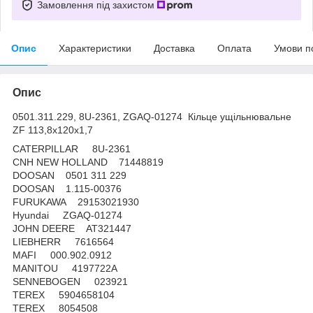
Замовлення під захистом
Опис
Характеристики
Доставка
Оплата
Умови п
Опис
0501.311.229, 8U-2361, ZGAQ-01274 Кільце ущільнювальне
ZF 113,8х120х1,7
CATERPILLAR 8U-2361
CNH NEW HOLLAND 71448819
DOOSAN 0501 311 229
DOOSAN 1.115-00376
FURUKAWA 29153021930
Hyundai ZGAQ-01274
JOHN DEERE AT321447
LIEBHERR 7616564
MAFI 000.902.0912
MANITOU 4197722A
SENNEBOGEN 023921
TEREX 5904658104
TEREX 8054508