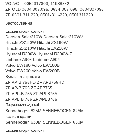
VOLVO 0052317803, 11988842
ZF OLD 0634.307.095, 0634-307-095, 0634307095
ZF 0501.311.229, 0501-311-229, 0501311229
Застосування:
Екскаватори колісні
Doosan Solar210W Doosan Solar210WV
Hitachi ZX180W Hitachi ZX180W
Hitachi ZX210W Hitachi ZX210W
Hyundai R200W Hyundai R200W-7
Liebherr A904 Liebherr A904
Volvo EW180 Volvo EW180B
Volvo EW200 Volvo EW200B
Вузли та агрегати
ZF AP-B 755HD ZF APB755HD
ZF AP-B 765 ZF APB765
ZF APL-B 755 ZF APLB755
ZF APL-B 765 ZF APLB765
Перевантажувачі
Sennebogen 825M SENNEBOGEN 825M
Колісні крани
Sennebogen 630M SENNEBOGEN 630M
Екскаватори колісні