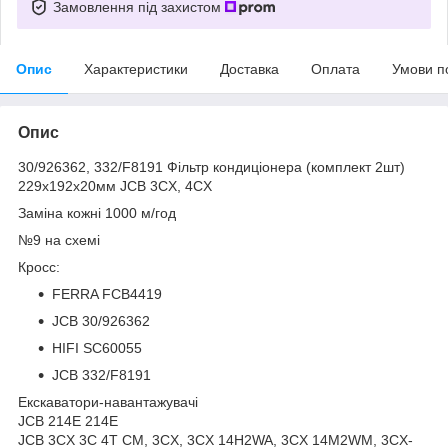
Замовлення під захистом
Опис
Характеристики
Доставка
Оплата
Умови п
Опис
30/926362, 332/F8191 Фільтр кондиціонера (комплект 2шт)
229х192х20мм JCB 3CX, 4CX
Заміна кожні 1000 м/год
№9 на схемі
Кросс:
FERRA FCB4419
JCB 30/926362
HIFI SC60055
JCB 332/F8191
Екскаватори-навантажувачі
JCB 214E 214E
JCB 3CX 3C 4T CM, 3CX, 3CX 14H2WA, 3CX 14M2WM, 3CX-