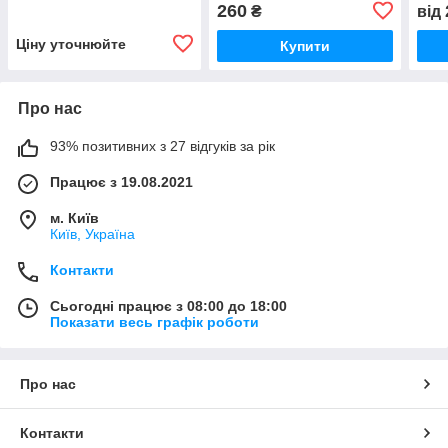
кріплення тяги заднього
Гідр
260
₴
від
ковша до ручки JCB 3CX,
бол
3CX Super, 4CX
Ціну уточнюйте
Купити
Про нас
93% позитивних з 27 відгуків за рік
Працює з 19.08.2021
м. Київ
Київ, Україна
Контакти
Сьогодні працює з 08:00 до 18:00
Показати весь графік роботи
Про нас
Контакти