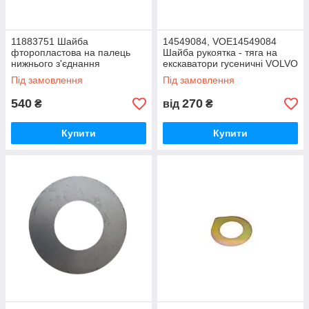
11883751 Шайба
14549084, VOE14549084
фторопластова на палець
Шайба рукоятка - тяга на
нижнього з'єднання
екскаватори гусеничні VOLVO
поворотного блоку та каретки
Під замовлення
Під замовлення
VOLVO
540
270
₴
від
₴
Купити
Купити