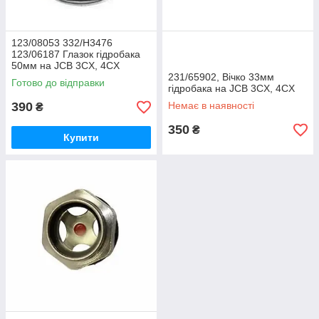
123/08053 332/H3476
123/06187 Глазок гідробака
50мм на JCB 3CX, 4CX
231/65902, Вічко 33мм
Готово до відправки
гідробака на JCB 3CX, 4CX
390
Немає в наявності
₴
350
₴
Купити