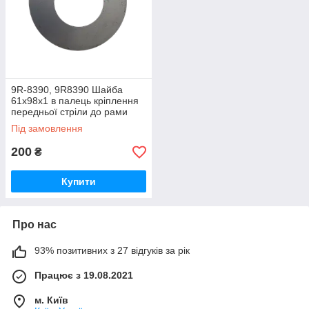
9R-8390, 9R8390 Шайба
61х98х1 в палець кріплення
передньої стріли до рами
(325-2009) Caterpillar
Під замовлення
200
₴
Купити
Про нас
93% позитивних з 27 відгуків за рік
Працює з 19.08.2021
м. Київ