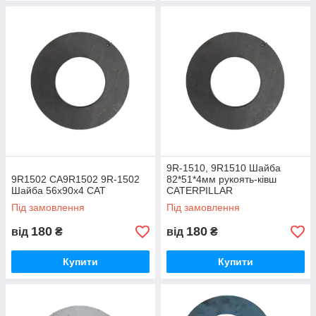
9R-1510, 9R1510 Шайба
9R1502 CA9R1502 9R-1502
82*51*4мм рукоять-ківш
Шайба 56х90х4 CAT
CATERPILLAR
Під замовлення
Під замовлення
180
180
від
₴
від
₴
Купити
Купити