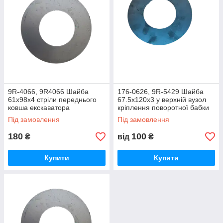
9R-4066, 9R4066 Шайба
176-0626, 9R-5429 Шайба
61х98х4 стріли переднього
67.5х120х3 у верхній вузол
ковша екскаватора
кріплення поворотної бабки
навантажувача CAT
до каретки Caterpillar
Під замовлення
Під замовлення
180
100
₴
від
₴
Купити
Купити