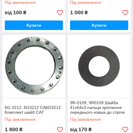
навантажувача CAT
Під замовлення
Під замовлення
100
1 000
від
₴
₴
Купити
Купити
9R-0109, 9R0109 Шайба
6G-3212, 6G3212 CA6G3212
41х64х3 пальця кріплення
Комплект шайб CAT
переднього ковша до стріли
(310-0843) CATERPILLAR
Під замовлення
Під замовлення
1 800
170
₴
від
₴