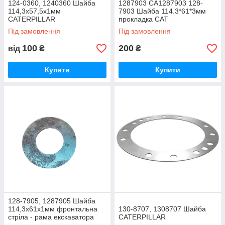
124-0360, 1240360 Шайба
1287903 CA1287903 128-
114,3х57,5х1мм
7903 Шайба 114.3*61*3мм
CATERPILLAR
прокладка CAT
Під замовлення
Під замовлення
100
200
від
₴
₴
Купити
Купити
128-7905, 1287905 Шайба
114,3х61х1мм фронтальна
130-8707, 1308707 Шайба
стріла - рама екскаватора
CATERPILLAR