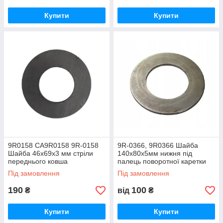
Купити
Купити
9R0158 CA9R0158 9R-0158
9R-0366, 9R0366 Шайба
Шайба 46х69х3 мм стріли
140х80х5мм нижня під
переднього ковша
палець поворотної каретки
екскаватора CAT
задня стріла САТ
Під замовлення
Під замовлення
190
100
₴
від
₴
Купити
Купити