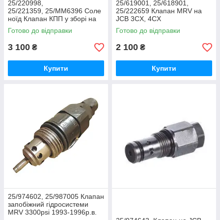
25/220998,
25/619001, 25/618901,
25/221359, 25/MM6396 Соле
25/222659 Клапан MRV на
ноїд Клапан КПП у зборі на
JCB 3CX, 4CX
JCB
Готово до відправки
Готово до відправки
3 100
2 100
₴
₴
Купити
Купити
25/974602, 25/987005 Клапан
запобіжний гідросистеми
MRV 3300psi 1993-1996р.в.