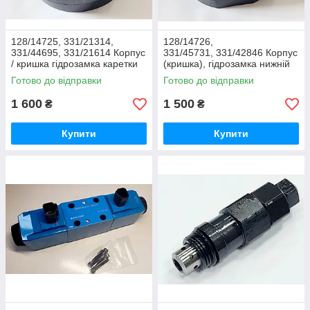
128/14725, 331/21314,
128/14726,
331/44695, 331/21614 Корпус
331/45731, 331/42846 Корпус
/ кришка гідрозамка каретки
(кришка), гідрозамка нижній
(2 порта) на JCB 3CX, 4CX
(1 порт) JCB 3CX 4CX
Готово до відправки
Готово до відправки
1 600
1 500
₴
₴
Купити
Купити