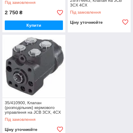
JCB
25/974643, Клапан на JCB
Під замовлення
3CX 4CX
2 750
Під замовлення
₴
Ціну уточнюйте
Купити
35/410900, Клапан
(розподільник) кермового
управління на JCB 3CX, 4CX
Під замовлення
Ціну уточнюйте