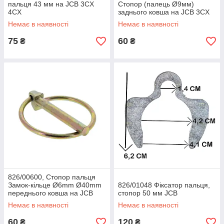
пальця 43 мм на JCB 3CX
Стопор (палець Ø9мм)
4CX
заднього ковша на JCB 3CX
4CX
Немає в наявності
Немає в наявності
75
60
₴
₴
826/00600, Стопор пальця
Замок-кільце Ø6mm Ø40mm
826/01048 Фіксатор пальця,
переднього ковша на JCB
стопор 50 мм JCB
3CX 4CX
Немає в наявності
Немає в наявності
60
120
₴
₴