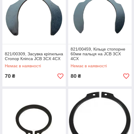
821/00459, Кільце стопорне
821/00309, Засувка кріпильна
60мм пальця на JCB 3CX
Стопор Кліпса JCB 3CX 4CX
4CX
Немає в наявності
Немає в наявності
70
80
₴
₴