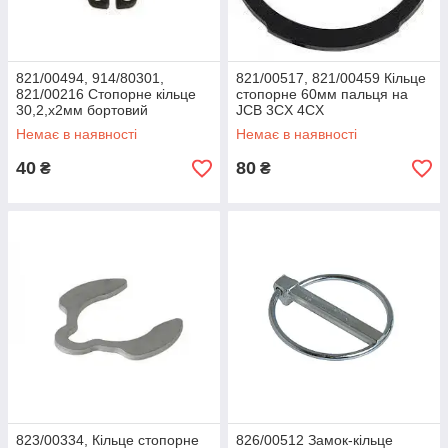
821/00494, 914/80301,
821/00517, 821/00459 Кільце
821/00216 Стопорне кільце
стопорне 60мм пальця на
30,2,х2мм бортовий
JCB 3CX 4CX
редуктора на JCB 3CX 4CX
Немає в наявності
Немає в наявності
40
80
₴
₴
823/00334, Кільце стопорне
826/00512 Замок-кільце