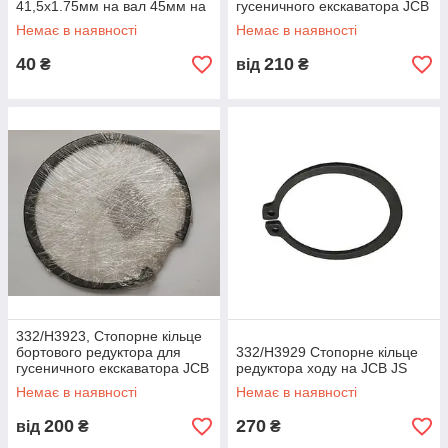
41,5x1.75мм на вал 45мм на
гусеничного екскаватора JCB
верхній палець
Немає в наявності
Немає в наявності
стабілізатора на JCB 3CX
4CX
40
210
₴
від
₴
332/H3923, Стопорне кільце
бортового редуктора для
332/H3929 Стопорне кільце
гусеничного екскаватора JCB
редуктора ходу на JCB JS
Немає в наявності
Немає в наявності
200
270
від
₴
₴