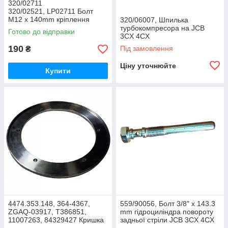
320/02711
320/02521, LP02711 Болт
M12 x 140mm кріплення
320/06007, Шпилька
головки циліндрів на JCB
турбокомпресора на JCB
Готово до відправки
3CX, 4CX
3CX 4CX
190
Під замовлення
₴
Ціну уточнюйте
Купити
4474.353.148, 364-4367,
559/90056, Болт 3/8" x 143.3
ZGAQ-03917, T386851,
mm гідроциліндра повороту
11007263, 84329427 Кришка
задньої стріли JCB 3CX 4CX