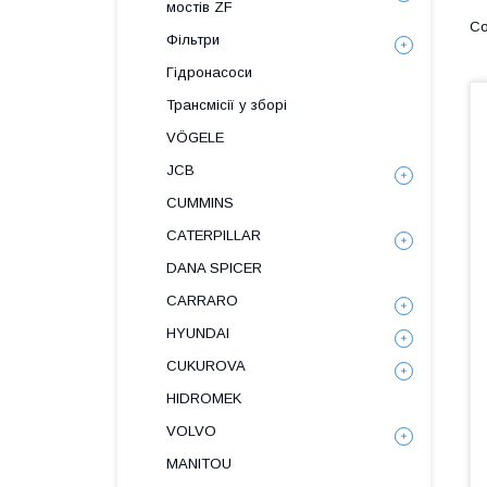
мостів ZF
Фільтри
Гідронасоси
Трансмісії у зборі
VÖGELE
JCB
CUMMINS
CATERPILLAR
DANA SPICER
СARRARO
HYUNDAI
CUKUROVA
HIDROMEK
VOLVO
MANITOU