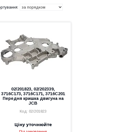
02/201823, 02/202339,
3716C173, 3716C171, 3716C201
Передня кришка двигуна на
JCB
02/201823
Ціну уточнюйте
Під замовлення