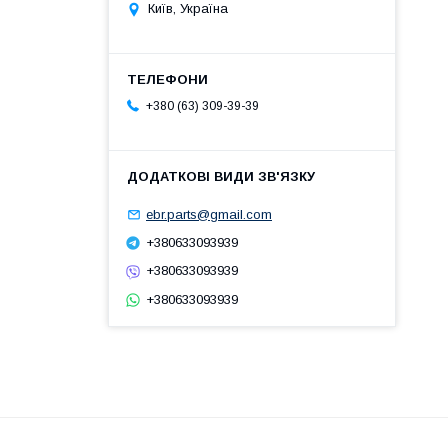
Київ, Україна
+380 (63) 309-39-39
ebr.parts@gmail.com
+380633093939
+380633093939
+380633093939